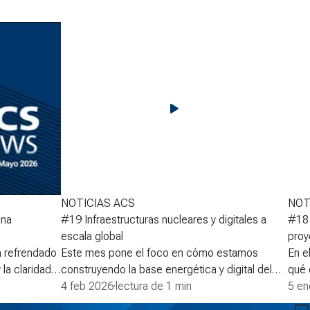
NOTICIAS ACS
NOT
una
#19 Infraestructuras nucleares y digitales a
#18 
escala global
proy
a refrendado
Este mes pone el foco en cómo estamos
En e
la claridad
construyendo la base energética y digital del
qué 
ldadas por
mañana: desde el lanzamiento, junto a GIP, de
4 feb 2026
·
lectura de 1 min
de l
5 en
tiempo,
una plataforma global de data centers, hasta el
de 