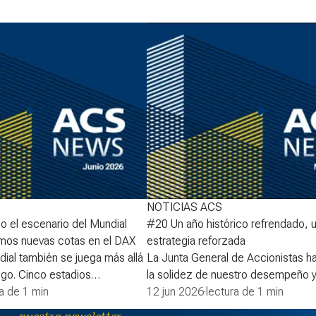
NOTICIAS ACS
 el escenario del Mundial
#20 Un año histórico refrendado, 
mos nuevas cotas en el DAX
estrategia reforzada
ial también se juega más allá
La Junta General de Accionistas h
ego. Cinco estadios
la solidez de nuestro desempeño y 
urner acogen partidos de la
ra de 1 min
en la dirección estratégica, respa
12 jun 2026
·
lectura de 1 min
 la Copa del Mundo de la
unos resultados sólidos. Al mismo 