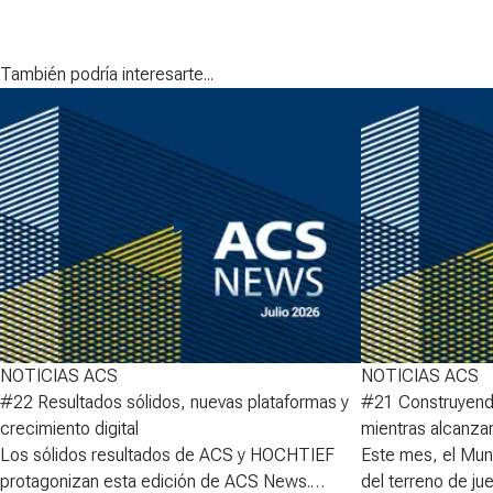
También podría interesarte...
NOTICIAS ACS
NOTICIAS ACS
#22 Resultados sólidos, nuevas plataformas y
#21 Construyendo
crecimiento digital
mientras alcanza
Los sólidos resultados de ACS y HOCHTIEF
Este mes, el Mund
protagonizan esta edición de ACS News.
del terreno de ju