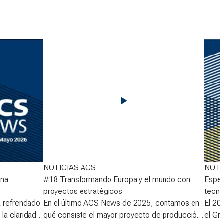
NOTICIAS ACS
NOT
una
#18 Transformando Europa y el mundo con
Espe
proyectos estratégicos
tecn
a refrendado
En el último ACS News de 2025, contamos en
El 2
la claridad
qué consiste el mayor proyecto de producción
el G