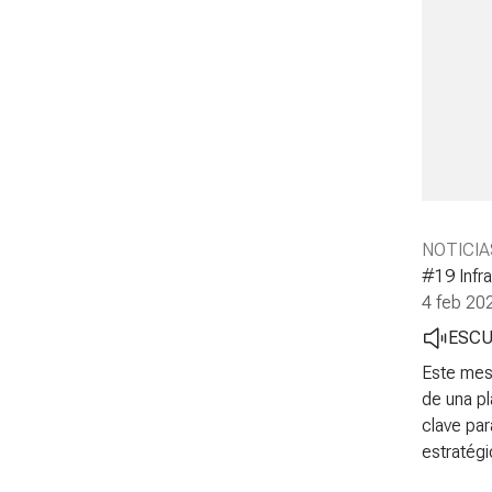
NOTICIA
#19 Infra
4 feb 20
ESC
Este mes 
de una p
clave par
estratégi