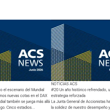
NOTICIAS ACS
 el escenario del Mundial
#20 Un año histórico refrendado, 
mos nuevas cotas en el DAX
estrategia reforzada
ial también se juega más allá
La Junta General de Accionistas h
ego. Cinco estadios
la solidez de nuestro desempeño y 