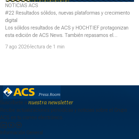
NOTICIAS ACS
#22 Resultados sólidos, nuevas plataformas y crecimiento
digital
Los sólidos resultados de ACS y HOCHTIEF protagonizan
esta edición de ACS News. También repasamos el
lanzamiento de Coravel, el impulso de la infraestructura
7 ago 2026
·
lectura de 1 min
digital y la inauguración del Gordie Howe International
Bridge, un nuevo hito para la conectividad en Norteamérica.
Suscríbete a
nuestra newsletter
Recibe actualizaciones periódicas y noticias sobre el Grupo
ACS en tu correo electrónico.
Información General