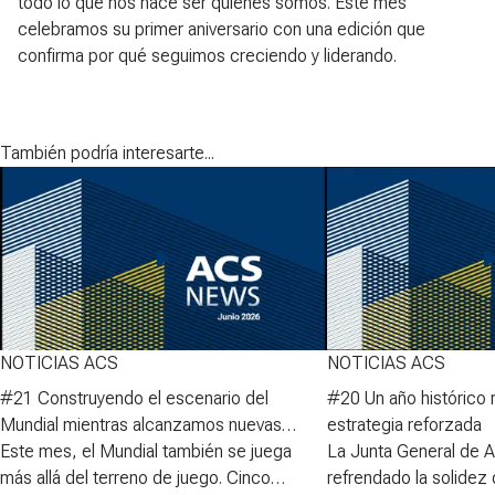
todo lo que nos hace ser quienes somos. Este mes
celebramos su primer aniversario con una edición que
confirma por qué seguimos creciendo y liderando.
También podría interesarte...
NOTICIAS ACS
NOTICIAS ACS
#21 Construyendo el escenario del
#20 Un año histórico 
Mundial mientras alcanzamos nuevas
estrategia reforzada
cotas en el DAX
Este mes, el Mundial también se juega
La Junta General de A
más allá del terreno de juego. Cinco
refrendado la solidez