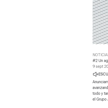
NOTICIA
#2 Un ag
9 sept 2
ESC
Anunciam
avanzando
todo y t
el Grupo