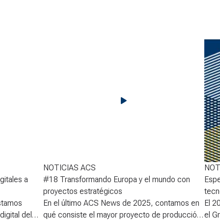
NOTICIAS ACS
NOT
gitales a
#18 Transformando Europa y el mundo con
Espe
proyectos estratégicos
tecn
stamos
En el último ACS News de 2025, contamos en
El 2
igital del
qué consiste el mayor proyecto de producción
el G