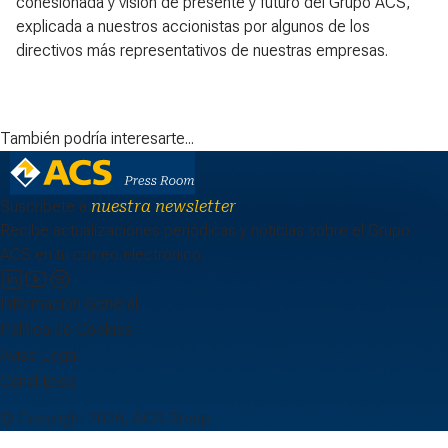
cohesionada y visión de presente y futuro del Grupo ACS,
explicada a nuestros accionistas por algunos de los
directivos más representativos de nuestras empresas.
También podría interesarte...
Suscríbete a
nuestra newsletter
Recibe actualizaciones periódicas y noticias sobre el Grupo
ACS en tu correo electrónico.
Información General
Política de Cookies
Aviso Legal
Canal Ético
© Copyright 2026, ACS Group