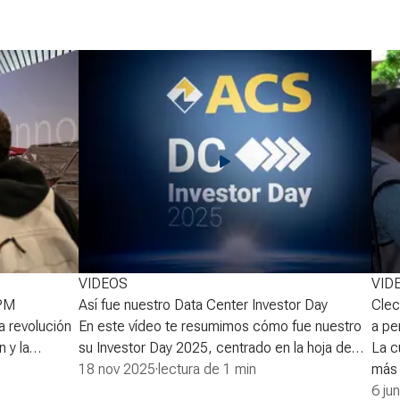
VIDEOS
VID
UPM
Así fue nuestro Data Center Investor Day
Clec
a revolución
En este vídeo te resumimos cómo fue nuestro
a pe
 y la
su Investor Day 2025, centrado en la hoja de
La c
es clave para
ruta del Grupo para los data centers hasta
18 nov 2025
·
lectura de 1 min
más 
 eso, hemos
2030, con la participación de destacados
de c
6 ju