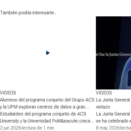
También podría interesarte...
VIDEOS
VIDEOS
Alumnos del programa conjunto del Grupo ACS
La Junta General
y la UPM exploran centros de datos a gran
vistazo
escala
Estudiantes del programa conjunto de ACS
La Junta General
University y la Universidad Polit&eacute;cnica
se ha celebrado
de Madrid exploraron durante dos d&iacute;as
2 jun 2026
·
lectura de 1 min
para la compañía,
8 may 2026
·
lectu