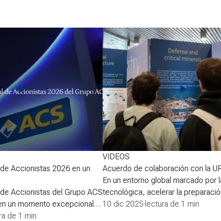
VIDEOS
 de Accionistas 2026 en un
Acuerdo de colaboración con la 
En un entorno global marcado por l
 de Accionistas del Grupo ACS
tecnológica, acelerar la preparación
 en un momento excepcional
experiencia de los futuros líderes 
10 dic 2025
·
lectura de 1 min
 tras un ejercicio de
ra de 1 min
afrontar los grandes desafíos. Por