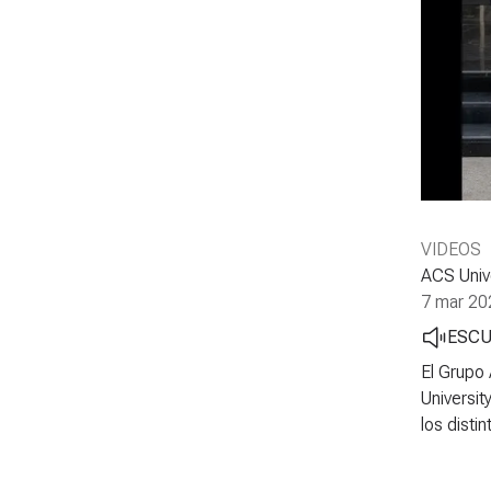
VIDEOS
ACS Univ
7 mar 20
ESC
El Grupo 
Universit
los disti