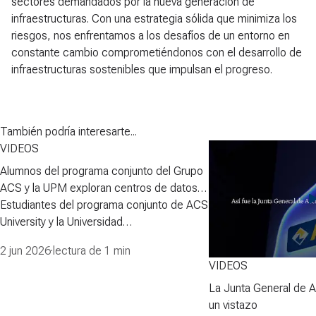
sectores demandados por la nueva generación de
infraestructuras. Con una estrategia sólida que minimiza los
riesgos, nos enfrentamos a los desafíos de un entorno en
constante cambio comprometiéndonos con el desarrollo de
infraestructuras sostenibles que impulsan el progreso.
También podría interesarte...
VIDEOS
Alumnos del programa conjunto del Grupo
ACS y la UPM exploran centros de datos a
gran escala
Estudiantes del programa conjunto de ACS
University y la Universidad
Polit&eacute;cnica de Madrid exploraron
2 jun 2026
·
lectura de 1 min
durante dos d&iacute;as el mundo de los
VIDEOS
centros de datos a gran escala.
La Junta General de 
Escucharon a l&iacute;deres y
un vistazo
especialistas de ACS Digital and Energy,