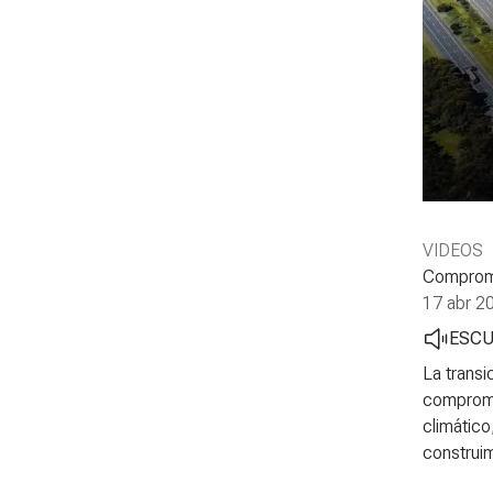
VIDEOS
Comprome
17 abr 2
ESC
La transi
comprome
climático
construi