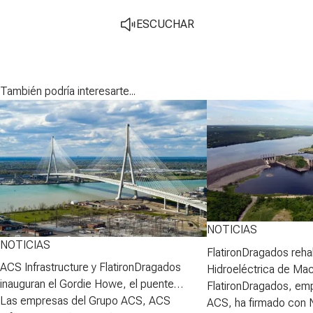
ESCUCHAR
También podría interesarte...
NOTICIAS
NOTICIAS
FlatironDragados rehab
ACS Infrastructure y FlatironDragados
Hidroeléctrica de Ma
inauguran el Gordie Howe, el puente
FlatironDragados, em
atirantado más largo de Norteamérica
Las empresas del Grupo ACS, ACS
ACS, ha firmado con