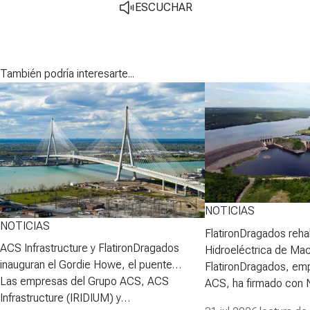
ESCUCHAR
También podría interesarte...
NOTICIAS
NOTICIAS
FlatironDragados rehab
ACS Infrastructure y FlatironDragados
Hidroeléctrica de Ma
inauguran el Gordie Howe, el puente
FlatironDragados, em
atirantado más largo de Norteamérica
Las empresas del Grupo ACS, ACS
ACS, ha firmado con
Infrastructure (IRIDIUM) y
Power Corporation (N