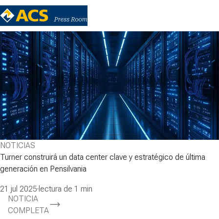
NOTICIAS
Turner construirá un data center clave y estratégico de última
generación en Pensilvania
21 jul 2025
·
lectura de 1 min
NOTICIA
COMPLETA