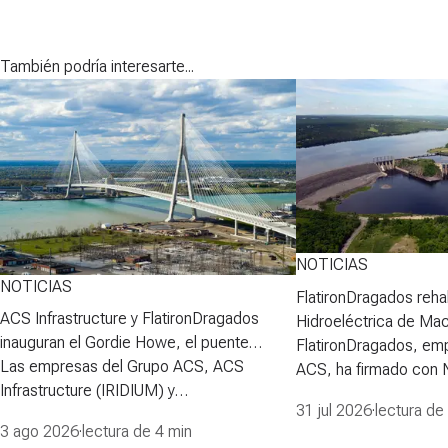
También podría interesarte...
NOTICIAS
NOTICIAS
FlatironDragados rehab
ACS Infrastructure y FlatironDragados
Hidroeléctrica de Ma
inauguran el Gordie Howe, el puente
FlatironDragados, em
atirantado más largo de Norteamérica
Las empresas del Grupo ACS, ACS
ACS, ha firmado con
Infrastructure (IRIDIUM) y
Power Corporation (N
31 jul 2026
·
lectura de
FlatironDragados, celebraron esta semana
para desarrollar la pri
3 ago 2026
·
lectura de 4 min
la inauguraci&oacute;n del Puente
proyecto de rehabilita