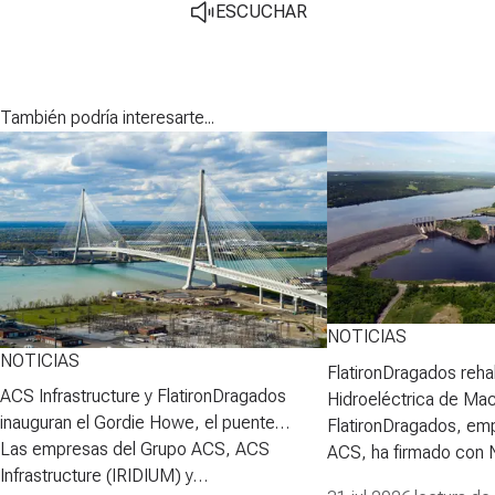
ESCUCHAR
También podría interesarte...
NOTICIAS
NOTICIAS
FlatironDragados rehab
ACS Infrastructure y FlatironDragados
Hidroeléctrica de Ma
inauguran el Gordie Howe, el puente
FlatironDragados, em
atirantado más largo de Norteamérica
Las empresas del Grupo ACS, ACS
ACS, ha firmado con
Infrastructure (IRIDIUM) y
Power Corporation (N