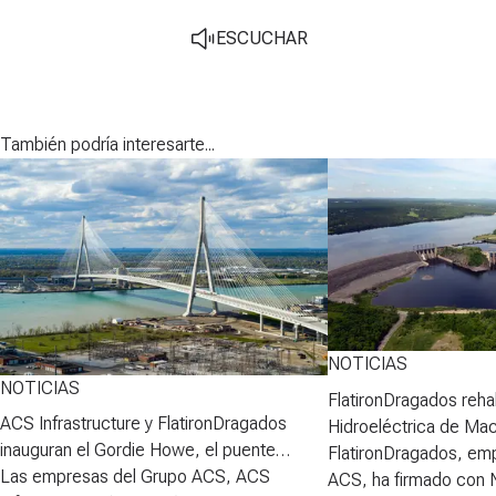
ESCUCHAR
También podría interesarte...
NOTICIAS
NOTICIAS
FlatironDragados rehab
ACS Infrastructure y FlatironDragados
Hidroeléctrica de Ma
inauguran el Gordie Howe, el puente
FlatironDragados, em
atirantado más largo de Norteamérica
Las empresas del Grupo ACS, ACS
ACS, ha firmado con