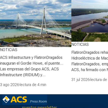
NOTICIAS
NOTICIAS
FlatironDragados rehab
ACS Infrastructure y FlatironDragados
Hidroeléctrica de Ma
inauguran el Gordie Howe, el puente
FlatironDragados, em
atirantado más largo de Norteamérica
Las empresas del Grupo ACS, ACS
ACS, ha firmado con
Infrastructure (IRIDIUM) y
Power Corporation (N
31 jul 2026
·
lectura de
FlatironDragados, celebraron esta semana
para desarrollar la pri
3 ago 2026
·
lectura de 4 min
la inauguraci&oacute;n del Puente
proyecto de rehabilita
Internacional Gordie Howe, el puente
Hidroeléctrica de Ma
atirantado m&aacute;s largo de
lidera la Asociación pa
Norteam&eacute;rica, que cruza el
de Mactaquac, integ
Suscríbete a
nuestra newsletter