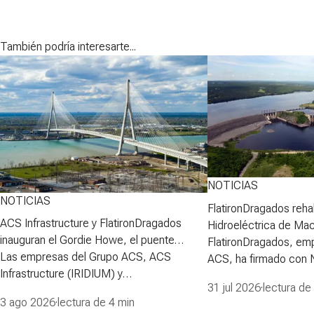
También podría interesarte...
NOTICIAS
NOTICIAS
FlatironDragados rehab
ACS Infrastructure y FlatironDragados
Hidroeléctrica de Ma
inauguran el Gordie Howe, el puente
FlatironDragados, em
atirantado más largo de Norteamérica
Las empresas del Grupo ACS, ACS
ACS, ha firmado con
Infrastructure (IRIDIUM) y
Power Corporation (N
31 jul 2026
·
lectura de
FlatironDragados, celebraron esta semana
para desarrollar la pri
3 ago 2026
·
lectura de 4 min
la inauguraci&oacute;n del Puente
proyecto de rehabilita