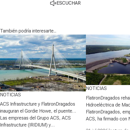
ESCUCHAR
También podría interesarte...
NOTICIAS
NOTICIAS
FlatironDragados rehab
ACS Infrastructure y FlatironDragados
Hidroeléctrica de Ma
inauguran el Gordie Howe, el puente
FlatironDragados, em
atirantado más largo de Norteamérica
Las empresas del Grupo ACS, ACS
ACS, ha firmado con
Infrastructure (IRIDIUM) y
Power Corporation (N