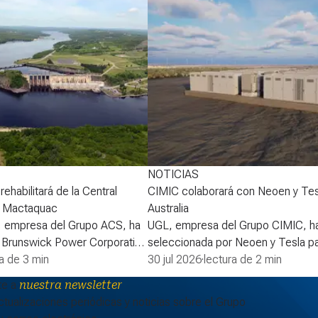
NOTICIAS
ehabilitará de la Central
CIMIC colaborará con Neoen y Tes
e Mactaquac
Australia
, empresa del Grupo ACS, ha
UGL, empresa del Grupo CIMIC, ha
 Brunswick Power Corporation
seleccionada por Neoen y Tesla pa
erdo para desarrollar la
ra de 3 min
la fase 2 de la batería Goyder de 
30 jul 2026
·
lectura de 2 min
proyecto de rehabilitación de
South Australia, ampliando así uno 
te a
nuestra newsletter
léctrica de Mactaquac. La
sistemas de almacenamiento de en
tualizaciones periódicas y noticias sobre el Grupo
a Asociación para la
baterías (BESS, por sus siglas en i