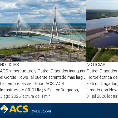
NOTICIAS
NOTICIAS
ACS Infrastructure y FlatironDragados inauguran
FlatironDragados r
el Gordie Howe, el puente atirantado más largo
Hidroeléctrica d
de Norteamérica
Las empresas del Grupo ACS, ACS
FlatironDragados
Infrastructure (IRIDIUM) y FlatironDragados,
firmado con New
celebraron esta semana la inauguraci&oacute;n
3 ago 2026
·
lectura de 4 min
(NB Power) el acu
31 jul 2026
·
lectu
del Puente Internacional Gordie Howe, el
primera fase del 
Suscríbe
puente atirantado m&aacute;s largo de
la Central Hidroe
Recibe ac
Norteam&eacute;rica, que cruza el r&iacute;o
compañía lidera l