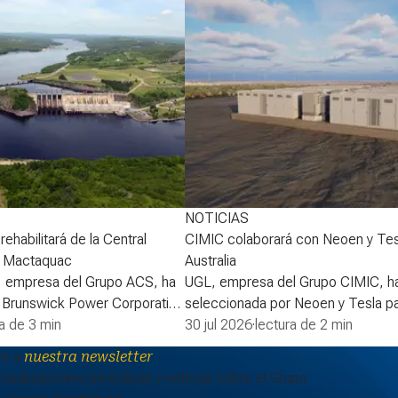
NOTICIAS
ehabilitará de la Central
CIMIC colaborará con Neoen y Tes
e Mactaquac
Australia
, empresa del Grupo ACS, ha
UGL, empresa del Grupo CIMIC, ha
 Brunswick Power Corporation
seleccionada por Neoen y Tesla pa
erdo para desarrollar la
ra de 3 min
la fase 2 de la batería Goyder de 
30 jul 2026
·
lectura de 2 min
proyecto de rehabilitación de
South Australia, ampliando así uno 
te a
nuestra newsletter
léctrica de Mactaquac. La
sistemas de almacenamiento de en
tualizaciones periódicas y noticias sobre el Grupo
a Asociación para la
baterías (BESS, por sus siglas en i