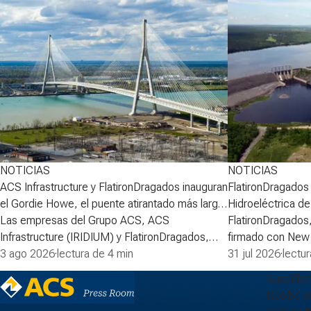
NOTICIAS
NOTICIAS
ACS Infrastructure y FlatironDragados inauguran
FlatironDragados r
el Gordie Howe, el puente atirantado más largo
Hidroeléctrica d
de Norteamérica
Las empresas del Grupo ACS, ACS
FlatironDragados
Infrastructure (IRIDIUM) y FlatironDragados,
firmado con New
celebraron esta semana la inauguraci&oacute;n
3 ago 2026
·
lectura de 4 min
(NB Power) el acu
31 jul 2026
·
lectu
del Puente Internacional Gordie Howe, el
primera fase del 
Suscríbe
puente atirantado m&aacute;s largo de
la Central Hidroe
Recibe ac
Norteam&eacute;rica, que cruza el r&iacute;o
compañía lidera l