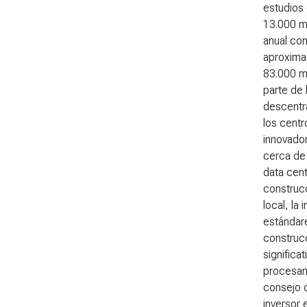
estudios
13.000 mi
anual co
aproxima
83.000 m
parte de
descentr
los cent
innovador
cerca de
data cen
construcc
local, la
estándare
construc
significa
procesami
consejo 
inversor 