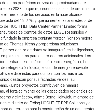
s de datos periféricos crezca de aproximadamente
ares en 2033, lo que representa una tasa de crecimiento
e el mercado de los servicios en la nube alcance
revista del 18,7 %, y que aumente hasta alrededor de
ento de HOCHTIEF Data Center Partner Limited forma
paneuropea de centros de datos EDGE sostenibles y
 fundado la empresa conjunta Yorizon. Yorizon mejora
to de Thomas-Krenn y proporciona soluciones
El primer centro de datos se inaugurará en Heiligenhaus,
s emplazamientos para cuatro centros adicionales. Los
co centrado en la máxima eficiencia energética, la
 de refrigeración líquida, el uso de energía renovable
software diseñadas para cumplir con los más altos
tónico destacan por sus fachadas verdes, su
rbano. «Estos proyectos contribuyen de manera
sas, al fortalecimiento de las capacidades regionales de
oderno y climático», afirma Bernd Holtwick, miembro del
 en el distrito de Erding
HOCHTIEF PPP Solutions y el
ompra de terrenos para la construcción de un data center