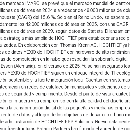
 de mercado IMARC, se prevé que el mercado mundial de centro
llones de dólares en 2024 a alrededor de 48.000 millones de dól
mpuesta (CAGR) del 15,6 %. Solo en el Reino Unido, se espera qu
damente los 42.000 millones de dólares en 2025, con una CAGR p
illones de dólares en 2029, según datos de Statista. El lanzami
 la estrategia más amplia de HOCHTIEF para establecer una red 
alizados. En colaboración con Thomas-Krenn.AG, HOCHTIEF ya ha
ros de datos YEXIO de HOCHTIEF con hardware de alto rendimien
as de computación en la nube que respaldan la soberanía digital. 
 Essen (Alemania), en el verano de 2025. Ya se han asegurado lo
ters YEXIO de HOCHTIEF siguen un enfoque integral de TI ecológi
ión sostenible y la fuerte integración local. Cuentan con sistemas
 integración en redes de calefacción municipales y soluciones de 
s de seguridad y cumplimiento. Desde el punto de vista arquitec
ción en madera y su compromiso con la alta calidad del diseño u
tiva a la transformación digital de las pequeñas y medianas empre
ento de datos y al logro de los objetivos de desarrollo urbano m
de administración de HOCHTIEF PPP Solutions.
Nuevo data center
en infraestructuras Palladio Partners han firmado el acuerdo de c