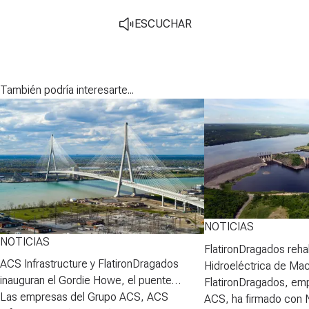
ESCUCHAR
También podría interesarte...
NOTICIAS
NOTICIAS
FlatironDragados rehab
ACS Infrastructure y FlatironDragados
Hidroeléctrica de Ma
inauguran el Gordie Howe, el puente
FlatironDragados, em
atirantado más largo de Norteamérica
Las empresas del Grupo ACS, ACS
ACS, ha firmado con