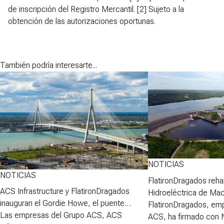
de inscripción del Registro Mercantil. [2] Sujeto a la
obtención de las autorizaciones oportunas.
También podría interesarte...
NOTICIAS
NOTICIAS
FlatironDragados rehab
ACS Infrastructure y FlatironDragados
Hidroeléctrica de Ma
inauguran el Gordie Howe, el puente
FlatironDragados, em
atirantado más largo de Norteamérica
Las empresas del Grupo ACS, ACS
ACS, ha firmado con