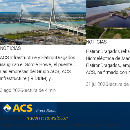
NOTICIAS
NOTICIAS
FlatironDragados rehab
ACS Infrastructure y FlatironDragados
Hidroeléctrica de Ma
inauguran el Gordie Howe, el puente
FlatironDragados, em
atirantado más largo de Norteamérica
Las empresas del Grupo ACS, ACS
ACS, ha firmado con
Infrastructure (IRIDIUM) y
Power Corporation (N
31 jul 2026
·
lectura de
FlatironDragados, celebraron esta semana
para desarrollar la pri
3 ago 2026
·
lectura de 4 min
la inauguraci&oacute;n del Puente
proyecto de rehabilita
Internacional Gordie Howe, el puente
Hidroeléctrica de Ma
atirantado m&aacute;s largo de
lidera la Asociación pa
Norteam&eacute;rica, que cruza el
de Mactaquac, integ
Suscríbete a
nuestra newsletter
r&iacute;o Detroit y conecta las ciudades
Recibe actualizaciones periódicas y noticias sobre el Grupo
de Detroit (Michigan,…