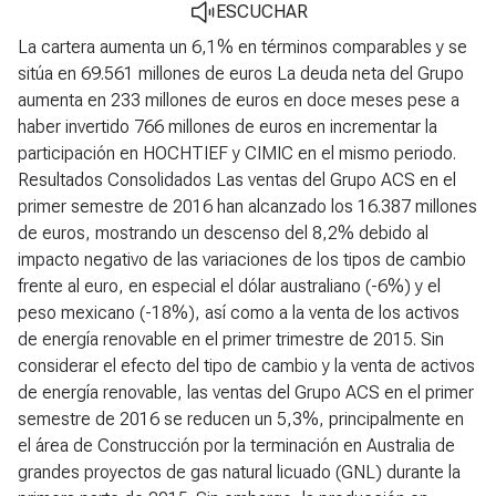
ESCUCHAR
La cartera aumenta un 6,1% en términos comparables y se sitúa en 69.561 millones de euros La deuda neta del Grupo aumenta en 233 millones de euros en doce meses pese a haber invertido 766 millones de euros en incrementar la participación en HOCHTIEF y CIMIC en el mismo periodo. Resultados Consolidados Las ventas del Grupo ACS en el primer semestre de 2016 han alcanzado los 16.387 millones de euros, mostrando un descenso del 8,2% debido al impacto negativo de las variaciones de los tipos de cambio frente al euro, en especial el dólar australiano (-6%) y el peso mexicano (-18%), así como a la venta de los activos de energía renovable en el primer trimestre de 2015. Sin considerar el efecto del tipo de cambio y la venta de activos de energía renovable, las ventas del Grupo ACS en el primer semestre de 2016 se reducen un 5,3%, principalmente en el área de Construcción por la terminación en Australia de grandes proyectos de gas natural licuado (GNL) durante la primera parte de 2015. Sin embargo, la producción en Australia en el segundo trimestre ha aumentado un 6% respecto al trimestre anterior, mostrando un cambio de tendencia que se va a ir consolidando en los próximos trimestres. La distribución geográfica de las ventas muestra la amplia diversificación del Grupo, donde América del Norte representa un 44% de las ventas, Europa un 25%, Australia un 13%, Asia un 10%, América del Sur un 7% y África el restante 1%. Las ventas internacionales del Grupo suponen un 83% del total de las ventas. La cartera a cierre del primer semestre de 2016 ascendía a 69.561 millones de euros, un 3,3% superior a junio de 2015 y con una distribución geográfica equivalente a las ventas. Sin embargo, ajustado por las variaciones de tipo de cambio, la cartera crece un 6,1%, mostrando la buena evolución de la contratación en estos últimos doce meses. El beneficio bruto de explotación (EBITDA) en el periodo alcanza los 1.225 millones de euros, disminuyendo un 6,9%. En términos comparables, ajustado por el impacto de las variaciones de tipo de cambio y la venta de activos de energía renovable en España, el EBITDA se reduce un escaso 0,3% y el margen mejora en 30 pb hasta el 7,5%. Igualmente, el beneficio neto de explotación (EBIT) se sitúa en los 897 millones de euros y aumenta un 7,8% en términos comparables gracias a la buena evolución operativa de las actividades. Las mejoras operativas y la significativa reducción de los gastos financieros han contribuido a que el beneficio neto atribuible de las actividades, antes de costes de estructura y resultados de Corporación, aumente un 8,6%. Destaca la actividad de Construcción que crece un 26,1% tras los procesos de transformación implantados en HOCHIEF y sus filiales, y el incremento de participación del Grupo en su capital. El beneficio neto del área de Servicios Industriales decrece un 1,0%, sin considerar la venta de los activos de energía renovable realizada en el primer trimestre de 2015, como consecuencia de la ralentización en el desarrollo de proyectos de petróleo y gas en el mercado mexicano. Por su parte el beneficio neto de Medio Ambiente aumenta un 3,2%. El beneficio neto del Grupo ACS en el primer semestre de 2016 alcanza los 388 millones de euros, un 4,7% menor ya que en el mismo periodo de 2015 se incluían resultados excepcionales por ajustes de valor en instrumentos financieros en la Corporación. Situación financiera La deuda neta del Grupo ACS se sitúa en 3.741 millones de euros, 233 millones de euros superior al dato de junio de 2015, equivalente a un incremento del 6,6%, a pesar de las inversiones realizadas en este periodo, de 766 millones de euros, destinadas a incrementar la participación en HOCHTIEF y CIMIC. De esta cifra, 540 millones de euros corresponden a financiación de proyectos, sin recurso para el accionista, y representa un 14% de la deuda neta total del Grupo. No obstante, el Grupo ha logrado reducir en los últimos doce meses su endeudamiento neto gracias a la buena evolución de la deuda ligada a los activos mantenidos para la venta, que ha disminuido en 416 millones de euros hasta los 193 millones de euros. El conjunto del endeudamiento neto del Grupo, incluidos los activos mantenidos para la venta, ha disminuido un 4,4% desde junio de 2015 y un 67% en los últimos cinco años. A este hecho ha contribuido el sustancial incremento de los fondos generados por las operaciones (FFO) en los últimos doce meses, que han aumentado en un 21% hasta alcanzar los 1.291 millones de euros. Resultados por Áreas de Negocio Construcción Las ventas del área de Construcción alcanzaron los 11.344 millones de euros, con una disminución del 11,1% debido al impacto de las variaciones del tipo de cambio, especialmente el dólar australiano, y a la terminación de grandes proyectos de GNL en Australia. Sin embargo, es importante señalar que en el segundo trimestre la producción en Australia muestra signos de recuperación y crece un 6% respecto al trimestre anterior, marcando el inicio de la recuperación que se producirá en los próximos trimestres. Las ventas internacionales de la actividad de Construcción del Grupo ACS han alcanzado los 10.781 millones de euros, una cifra que representa el 95,0% de la facturación total de la actividad, siendo América del Norte y Australia los mercados más importantes. El beneficio bruto de explotación (EBITDA) de Construcción alcanzó los 712 millones de euros, situando el margen en un 6,3% sobre ventas, igual que el año anterior. El beneficio neto de la actividad superó los 157 millones de euros, mostrando un sólido crecimiento fruto del incremento de la rentabilidad de HOCHTIEF y sus filiales tras el proceso de transformación implantado en los últimos años. La cartera de obra a finales del primer semestre de 2016 asciende a 51.252 millones de euros, un 4,6% más que hace doce meses. Este incremento supone un 6,3% si es ajustado por el impacto del tipo de cambio, afectado negativamente por la devaluación del dólar australiano frente al euro. La cartera internacional representa un 94,1% de la cartera total del área de Construcción. Entre las adjudicaciones más importantes conseguidas por el Grupo en el periodo destacan las siguientes: - Remodelación y mejora del puente Harbor sobre el canal Corpus Christi en la autopista US-181 en Texas (Estados Unidos) - Proyecto Echowater para la ampliación de la planta de tratamiento de aguas de Sacramento (California, Estados Unidos) - Construcción del edificio de cuidados intensivos del Hospital de Christchurch (Nueva Zelanda) - Rehabilitación del museo en la Union Terminal en Cincinnati (Ohio, Estados Unidos) - Construcción de la segunda fase del tren ligero Gold Coast entre Southport y Helensvale (Queensland, Australia) - Construcción del edificio de eventos Mercedes-Platz en Berlín (Alemania) - Diseño y construcción de un centro para estudios de seguridad cibernética en la Academia Naval de Annapolis (Maryland, Estados Unidos) - Renovación del Prince George Community College in Largo (Maryland, Estados Unidos) - Ampliación de dos tramos de la carretera SH-288 en Houston, Texas (Estados Unidos) - Construcción del tramo 1 de la autopista de peaje C-470 (Denver, Estados Unidos) - Construcción del túnel Stellingen en la autopista A7 ( Hamburgo, Alemania) - Ampliación de una sección de la autopista Bruce Highway en Queensland (Australia) - Construcción del edificio Tollman Hall en la Universidad de Berkeley (California, Estados Unidos) - Ampliación de la carretera SH-288 en el Condado de Harris (Texas, Estados Unidos) - Construcción del nuevo centro logístico de Amazon en Barcelona (España) - Construcción de diferentes tramos de la carretera N-25 y N-30 en Irlanda - Modernización de la línea ferroviaria E-30 (Polonia) - Construcción del enlace sur entre las autovías I-10 y SR303L en la ciudad de Goodyear (Arizona, Estados Unidos) - Ampliación de la central hidroeléctrica de Belesar (Lugo, España) Servicios Industriales La facturación en Servicios Industriales ha alcanzado los 3.455 millones de euros, de los cuales 2.508 millones de euros, un 72,6%, corresponde a ventas internacionales, que han aumentado un 18,8%. Las ventas totales han disminuido un 2,5% debido a la venta de los activos de energía renovable realizada en este primer trimestre de 2015. Sin este efecto, las ventas en términos comparables decrecen un 1,0% como consecuencia de la devaluación del peso mexicano en un 18% y la ralentización en el desarrollo de proyectos de petróleo y gas en este país. El beneficio bruto de explotación (EBITDA) alcanzó los 365 millones de euros, mostrando una caída del 8,6%. Sin considerar el efecto de la venta de los activos de energía renovable en 2015, el EBITDA disminuye un 1,0%. Por su parte el beneficio neto se sitúa en los 200 millones de euros. El crecimiento de la cartera de área de Servicios Industriales es del 5,5% y se sitúa a finales del primer trimestre de 2016 en 8.572 millones de euros, equivalente a 16 meses de producción y con el 76,9% de contratos internacionales. Entre las adjudicaciones más importantes conseguidas durante el periodo destacan: - Proyectos EPC para la construcción de diversas líneas de transmisión eléctrica de 500 kV, que suman una longitud total de 3.376 Km, en los estados de Minas Gerais, Bahía, Ceará, Piauí y Maranhao (Brasil) - Ingeniería, suministro, construcción, montaje y puesta en marcha de un nuevo complejo de fertilizantes con una planta de ácido sulfúrico y una planta de DAP y TSP (Egipto). - Proyecto EPC para la construcción de la planta desaladora de Ras Al Khaimah con capacidad para 100.000 m3/día (Emiratos Arabes Unidos) - Fabricación de 4 jackets para el parque eólico offshore de Hornsea (Dinamarca) - Desarrollo del parque eólico Pastorale con una potencia instalada de 53 MW (Uruguay) - Proyecto EPC de la planta desaladora de Tuas-3 con capacidad para 136.000 m3/día (Singapur) - Contrato para la prestación de servicios de distribució