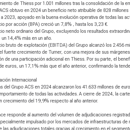
ento de Thiess por 1.001 millones tras la consolidación de la em
 ACS obtuvo en 2024 un beneficio neto atribuible de 828 millone
a 2023, apoyado en la buena evolución operativa de todas las ac
cio por acción (BPA) creció un 7,8% , hasta los 3,23 €.
cio neto ordinario del Grupo, excluyendo los resultados extraordi
, un 14,4% más en un año.
cio bruto de explotación (EBITDA) del Grupo alcanzó los 2.456 mi
l fuerte crecimiento de Turner, con una mejora de sus márgenes o
ón de una participación adicional en Thiess. Por su parte, el benef
de euros, un 17,1% más que el año anterior, confirmando la tende
cación Internacional
as del Grupo ACS en 2024 alcanzaron los 41.633 millones de euro
mportamiento de todas las actividades. A cierre de 2024, la carte
 crecimiento del 19,9% respecto al año anterior.
ce responde al aumento del volumen de adjudicaciones registrada
specialmente impulsado por los mercados de infraestructuras de 
 las adjudicaciones totales gracias al crecimiento en el segmento