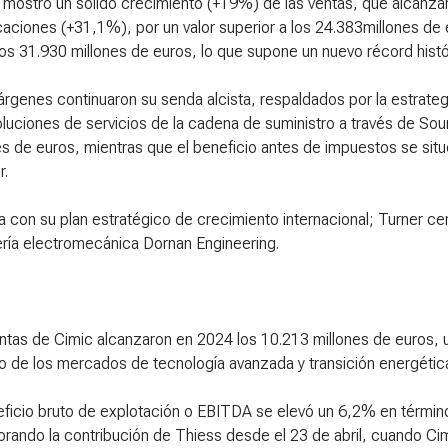
 mostró un sólido crecimiento (+19%) de las ventas, que alcanzaro
caciones (+31,1%), por un valor superior a los 24.383millones de
los 31.930 millones de euros, lo que supone un nuevo récord histó
rgenes continuaron su senda alcista, respaldados por la estrate
oluciones de servicios de la cadena de suministro a través de So
es de euros, mientras que el beneficio antes de impuestos se sit
r.
ea con su plan estratégico de crecimiento internacional; Turner cer
ería electromecánica Dornan Engineering.
ntas de Cimic alcanzaron en 2024 los 10.213 millones de euros, 
o de los mercados de tecnología avanzada y transición energétic
eficio bruto de explotación o EBITDA se elevó un 6,2% en términ
orando la contribución de Thiess desde el 23 de abril, cuando Cim