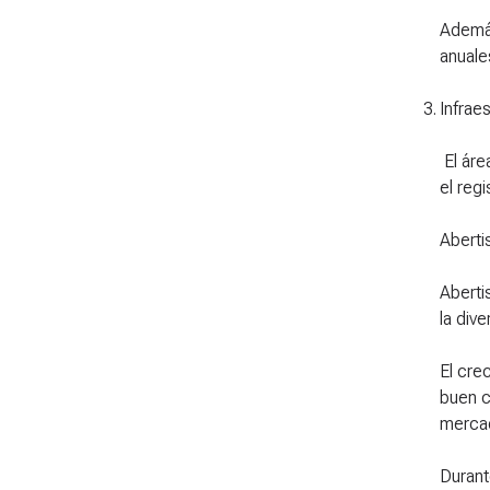
Además
anuale
3
.
Infrae
El áre
el reg
Aberti
Aberti
la div
El cre
buen c
mercad
Durant