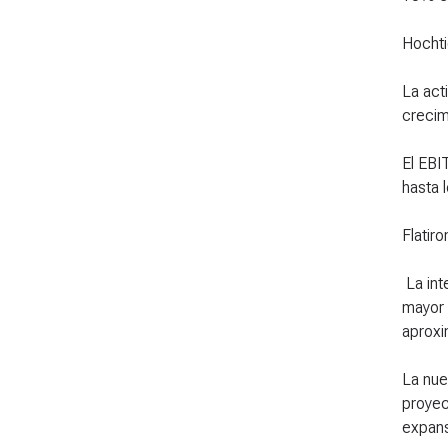
Hochti
La act
crecim
El EBI
hasta 
Flatir
La in
mayor 
aproxi
La nue
proyec
expans