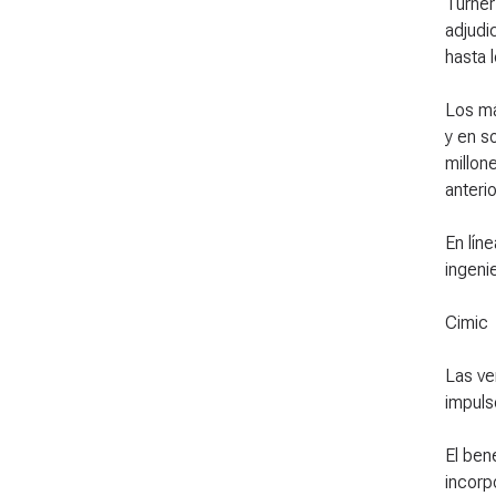
Turner
adjudi
hasta 
Los má
y en s
millon
anterio
En lín
ingeni
Cimic
Las ve
impuls
El ben
incorp