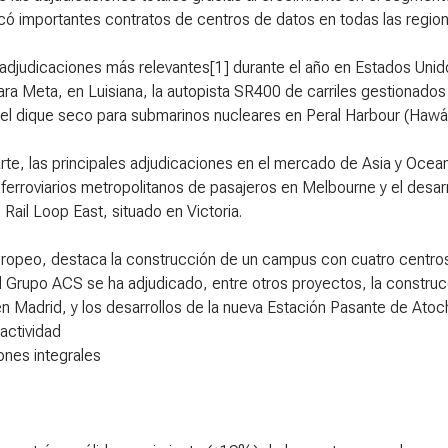
có importantes contratos de centros de datos en todas las region
 adjudicaciones más relevantes[1] durante el año en Estados Uni
a Meta, en Luisiana, la autopista SR400 de carriles gestionados 
l dique seco para submarinos nucleares en Peral Harbour (Hawái)
rte, las principales adjudicaciones en el mercado de Asia y Ocean
 ferroviarios metropolitanos de pasajeros en Melbourne y el desar
Rail Loop East, situado en Victoria.
europeo, destaca la construcción de un campus con cuatro centr
 Grupo ACS se ha adjudicado, entre otros proyectos, la construcc
en Madrid, y los desarrollos de la nueva Estación Pasante de Atoch
actividad
ones integrales