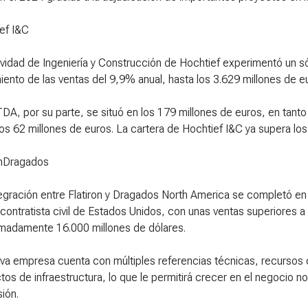
ef I&C
ividad de Ingeniería y Construcción de Hochtief experimentó un s
iento de las ventas del 9,9% anual, hasta los 3.629 millones de e
TDA, por su parte, se situó en los 179 millones de euros, en tan
los 62 millones de euros. La cartera de Hochtief I&C ya supera l
onDragados
tegración entre Flatiron y Dragados North America se completó en
contratista civil de Estados Unidos, con unas ventas superiores a
madamente 16.000 millones de dólares.
va empresa cuenta con múltiples referencias técnicas, recursos cu
tos de infraestructura, lo que le permitirá crecer en el negocio no
ión.