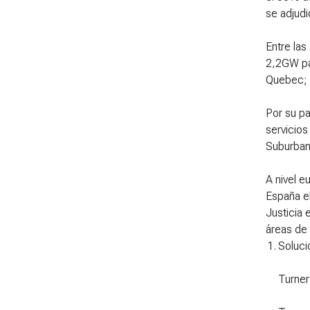
se adjudi
Entre las
2,2GW par
Quebec; e
Por su pa
servicios
Suburban 
A nivel 
España el
Justicia 
áreas de 
1
.
Soluci
Turner