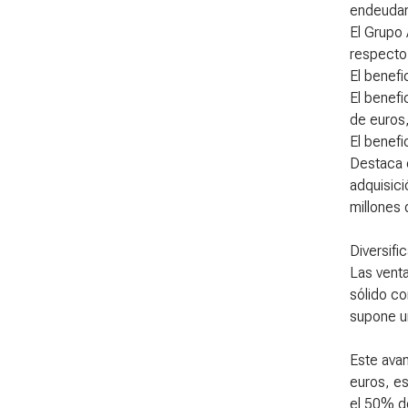
endeudami
El Grupo
respecto 
El benefi
El benefi
de euros
El benefi
Destaca e
adquisici
millones 
Diversifi
Las vent
sólido co
supone un
Este avan
euros, e
el 50% de