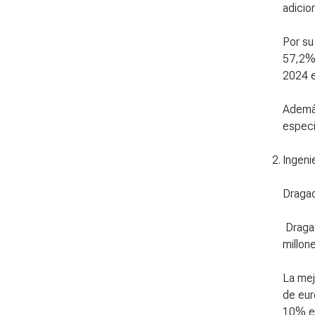
adicio
Por su
57,2%.
2024 e
Además
especi
2
.
Ingeni
Draga
Draga
millon
La mej
de eur
10% en