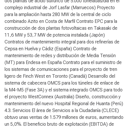
dos plantas de ácido sulfúrico de 5.000 toneladas/día en el
complejo industrial de Jorf Lasfar (Marruecos) Proyecto
para la ampliación hasta 280 MW de la central de ciclo
combinado Azito en Costa de Marfil Contrato EPC para la
construcción de dos plantas fotovoltaicas en Takasaki de
11,6 MW y 53,7 MW de potencia instalada (Japón)
Contratos de mantenimiento integral para dos refinerías de
Cepsa en Huelva y Cádiz (España) Contrato de
mantenimiento de redes y distribución de Media Tensión
(MT) para Endesa en España Contrato para el suministro de
los sistemas de comunicaciones para el proyecto de tren
ligero de Finch West en Toronto (Canadá) Desarrollo del
sistema de cabecera OMCS para los túneles de enlace de
la M4-M5 (Fase 3A) y el sistema integrado OMCS para todo
el proyecto WestConnex (Australia) Diseño, construcción y
mantenimiento del nuevo Hospital Regional de Huanta (Perú)
4.3. Servicios
El área de Servicios a la Ciudadanía (CLECE)
obtuvo unas ventas de 1.579 millones de euros, aumentando
un 5,0%. El beneficio bruto de explotación (EBITDA) de