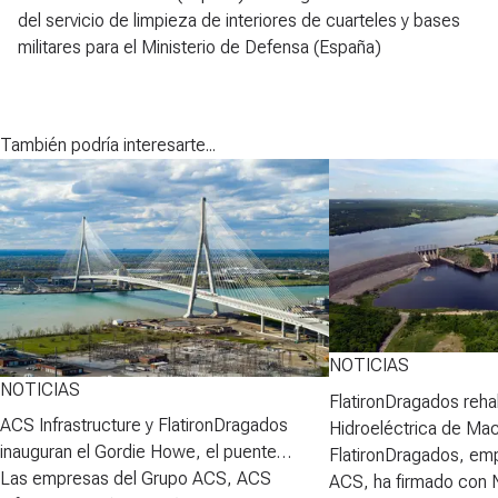
del servicio de limpieza de interiores de cuarteles y bases
militares para el Ministerio de Defensa (España)
También podría interesarte...
NOTICIAS
NOTICIAS
FlatironDragados rehab
ACS Infrastructure y FlatironDragados
Hidroeléctrica de Ma
inauguran el Gordie Howe, el puente
FlatironDragados, em
atirantado más largo de Norteamérica
Las empresas del Grupo ACS, ACS
ACS, ha firmado con