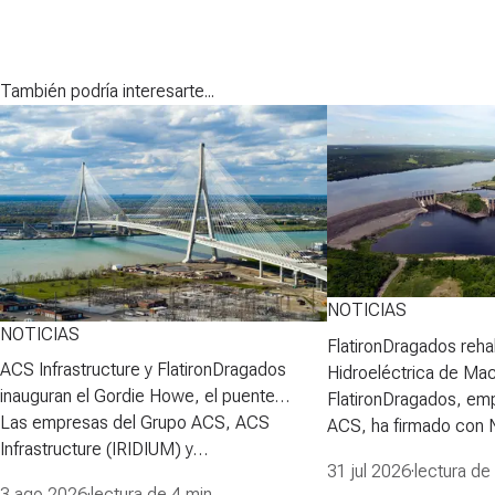
También podría interesarte...
NOTICIAS
NOTICIAS
FlatironDragados rehab
ACS Infrastructure y FlatironDragados
Hidroeléctrica de Ma
inauguran el Gordie Howe, el puente
FlatironDragados, em
atirantado más largo de Norteamérica
Las empresas del Grupo ACS, ACS
ACS, ha firmado con
Infrastructure (IRIDIUM) y
Power Corporation (N
31 jul 2026
·
lectura de
FlatironDragados, celebraron esta semana
para desarrollar la pri
3 ago 2026
·
lectura de 4 min