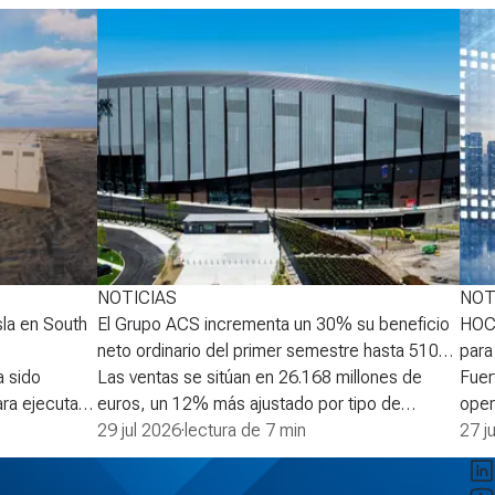
NOTICIAS
NOT
la en South
El Grupo ACS incrementa un 30% su beneficio
HOCH
neto ordinario del primer semestre hasta 510
para
 sido
M€
Las ventas se sitúan en 26.168 millones de
Fuer
ra ejecutar
euros, un 12% más ajustado por tipo de
oper
Neoen en
cambio El EBITDA aumenta un 13%, hasta los
29 jul 2026
·
lectura de 7 min
millones 
27 j
de los
1.618 millones de euros El beneficio neto
aume
ergía en
ordinario crece un 30% hasta alcanzar los 510
millones d