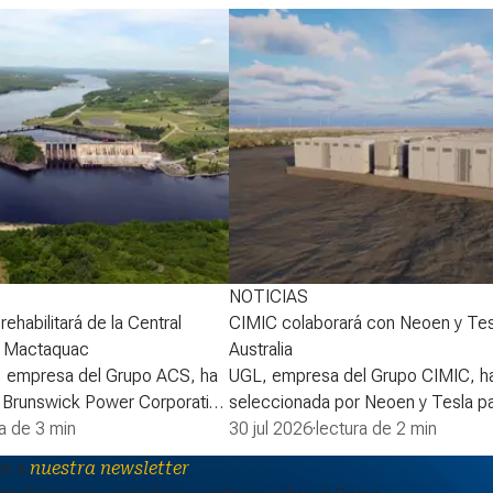
NOTICIAS
ehabilitará de la Central
CIMIC colaborará con Neoen y Tes
e Mactaquac
Australia
, empresa del Grupo ACS, ha
UGL, empresa del Grupo CIMIC, ha
 Brunswick Power Corporation
seleccionada por Neoen y Tesla pa
erdo para desarrollar la
ra de 3 min
la fase 2 de la batería Goyder de 
30 jul 2026
·
lectura de 2 min
proyecto de rehabilitación de
South Australia, ampliando así uno 
te a
nuestra newsletter
léctrica de Mactaquac. La
sistemas de almacenamiento de en