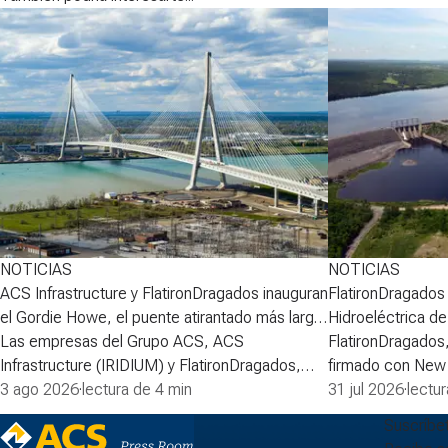
NOTICIAS
NOTICIAS
ACS Infrastructure y FlatironDragados inauguran
FlatironDragados r
el Gordie Howe, el puente atirantado más largo
Hidroeléctrica d
de Norteamérica
Las empresas del Grupo ACS, ACS
FlatironDragados
Infrastructure (IRIDIUM) y FlatironDragados,
firmado con New
celebraron esta semana la inauguraci&oacute;n
3 ago 2026
·
lectura de 4 min
(NB Power) el acu
31 jul 2026
·
lectu
del Puente Internacional Gordie Howe, el
primera fase del 
Suscríbe
puente atirantado m&aacute;s largo de
la Central Hidroe