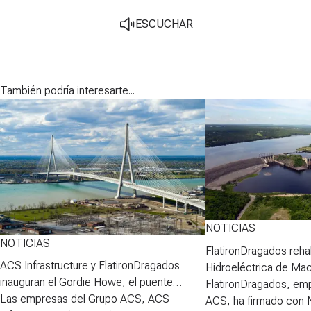
ESCUCHAR
También podría interesarte...
NOTICIAS
NOTICIAS
FlatironDragados rehab
ACS Infrastructure y FlatironDragados
Hidroeléctrica de Ma
inauguran el Gordie Howe, el puente
FlatironDragados, em
atirantado más largo de Norteamérica
Las empresas del Grupo ACS, ACS
ACS, ha firmado con