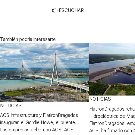
ESCUCHAR
También podría interesarte...
NOTICIAS
NOTICIAS
FlatironDragados rehab
ACS Infrastructure y FlatironDragados
Hidroeléctrica de Ma
inauguran el Gordie Howe, el puente
FlatironDragados, em
atirantado más largo de Norteamérica
Las empresas del Grupo ACS, ACS
ACS, ha firmado con