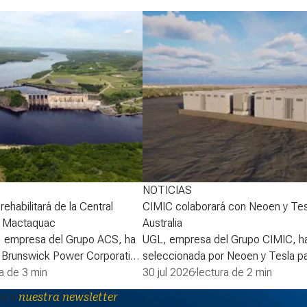
NOTICIAS
ehabilitará de la Central
CIMIC colaborará con Neoen y Tes
e Mactaquac
Australia
, empresa del Grupo ACS, ha
UGL, empresa del Grupo CIMIC, ha
 Brunswick Power Corporation
seleccionada por Neoen y Tesla pa
erdo para desarrollar la
ra de 3 min
la fase 2 de la batería Goyder de 
30 jul 2026
·
lectura de 2 min
proyecto de rehabilitación de
South Australia, ampliando así uno 
te a
nuestra newsletter
léctrica de Mactaquac. La
sistemas de almacenamiento de en