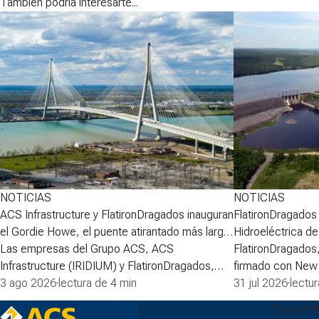
También podría interesarte...
NOTICIAS
NOTICIAS
ACS Infrastructure y FlatironDragados inauguran
FlatironDragados r
el Gordie Howe, el puente atirantado más largo
Hidroeléctrica d
de Norteamérica
Las empresas del Grupo ACS, ACS
FlatironDragados
Infrastructure (IRIDIUM) y FlatironDragados,
firmado con New
celebraron esta semana la inauguraci&oacute;n
3 ago 2026
·
lectura de 4 min
(NB Power) el acu
31 jul 2026
·
lectu
del Puente Internacional Gordie Howe, el
primera fase del 
Suscríbe
puente atirantado m&aacute;s largo de
la Central Hidroe