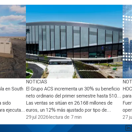
NOTICIAS
NOT
la en South
El Grupo ACS incrementa un 30% su beneficio
HOCH
neto ordinario del primer semestre hasta 510
para
 sido
M€
Las ventas se sitúan en 26.168 millones de
Fuer
ra ejecutar
euros, un 12% más ajustado por tipo de
oper
Neoen en
cambio El EBITDA aumenta un 13%, hasta los
29 jul 2026
·
lectura de 7 min
millones 
27 j
de los
1.618 millones de euros El beneficio neto
aume
ergía en
ordinario crece un 30% hasta alcanzar los 510
millones d