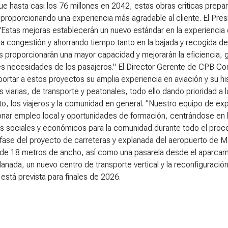
ue hasta casi los 76 millones en 2042, estas obras críticas prepa
, proporcionando una experiencia más agradable al cliente. El Pr
"Estas mejoras establecerán un nuevo estándar en la experiencia d
 la congestión y ahorrando tiempo tanto en la bajada y recogida 
 proporcionarán una mayor capacidad y mejorarán la eficiencia, ga
es necesidades de los pasajeros." El Director Gerente de CPB Co
ortar a estos proyectos su amplia experiencia en aviación y su his
s viarias, de transporte y peatonales, todo ello dando prioridad a 
o, los viajeros y la comunidad en general. "Nuestro equipo de e
nar empleo local y oportunidades de formación, centrándose en la
s sociales y económicos para la comunidad durante todo el proces
fase del proyecto de carreteras y explanada del aeropuerto de M
de 18 metros de ancho, así como una pasarela desde el aparcamie
lanada, un nuevo centro de transporte vertical y la reconfiguració
está prevista para finales de 2026.