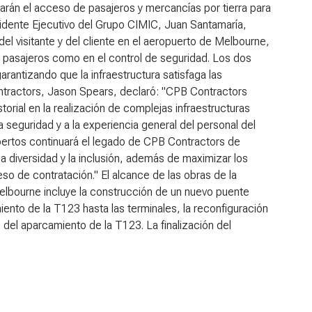
rarán el acceso de pasajeros y mercancías por tierra para
esidente Ejecutivo del Grupo CIMIC, Juan Santamaría,
el visitante y del cliente en el aeropuerto de Melbourne,
de pasajeros como en el control de seguridad. Los dos
rantizando que la infraestructura satisfaga las
ntractors, Jason Spears, declaró: "CPB Contractors
torial en la realización de complejas infraestructuras
la seguridad y a la experiencia general del personal del
xpertos continuará el legado de CPB Contractors de
 diversidad y la inclusión, además de maximizar los
o de contratación." El alcance de las obras de la
elbourne incluye la construcción de un nuevo puente
nto de la T123 hasta las terminales, la reconfiguración
n del aparcamiento de la T123. La finalización del