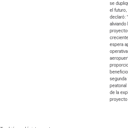
se dupliq
el futuro
declaró: 
aliviando
proyectos
crecient
espera ap
operativa
aeropuert
proporcio
beneficio
segunda 
peatonal 
de la exp
proyecto 