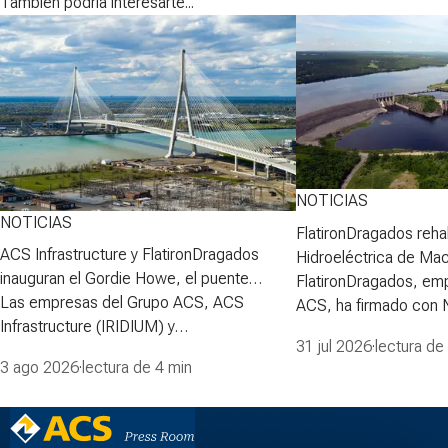
También podría interesarte...
NOTICIAS
NOTICIAS
FlatironDragados rehab
ACS Infrastructure y FlatironDragados
Hidroeléctrica de Ma
inauguran el Gordie Howe, el puente
FlatironDragados, em
atirantado más largo de Norteamérica
Las empresas del Grupo ACS, ACS
ACS, ha firmado con
Infrastructure (IRIDIUM) y
Power Corporation (N
31 jul 2026
·
lectura de
FlatironDragados, celebraron esta semana
para desarrollar la pri
3 ago 2026
·
lectura de 4 min
la inauguraci&oacute;n del Puente
proyecto de rehabilita
Internacional Gordie Howe, el puente
Hidroeléctrica de Ma
atirantado m&aacute;s largo de
lidera la Asociación pa
Norteam&eacute;rica, que cruza el