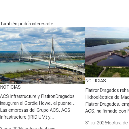
También podría interesarte...
NOTICIAS
NOTICIAS
FlatironDragados rehab
ACS Infrastructure y FlatironDragados
Hidroeléctrica de Ma
inauguran el Gordie Howe, el puente
FlatironDragados, em
atirantado más largo de Norteamérica
Las empresas del Grupo ACS, ACS
ACS, ha firmado con
Infrastructure (IRIDIUM) y
Power Corporation (N
31 jul 2026
·
lectura de
FlatironDragados, celebraron esta semana
para desarrollar la pri
3 ago 2026
·
lectura de 4 min