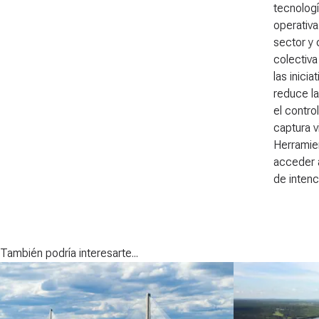
tecnologí
operativa
sector y 
colectiva
las inici
reduce la
el contro
captura v
Herramien
acceder a
de intenc
También podría interesarte...