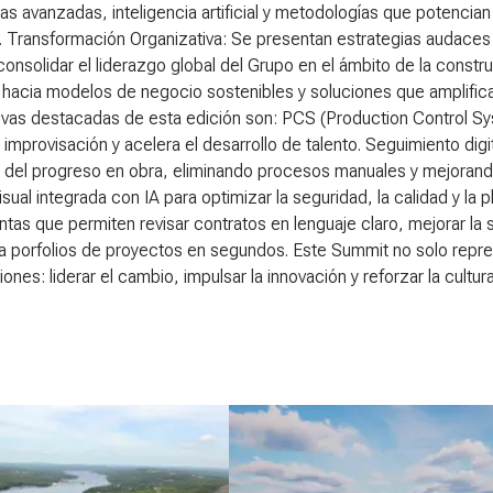
as avanzadas, inteligencia artificial y metodologías que potencia
. Transformación Organizativa: Se presentan estrategias audaces p
consolidar el liderazgo global del Grupo en el ámbito de la const
 hacia modelos de negocio sostenibles y soluciones que amplific
ativas destacadas de esta edición son: PCS (Production Control Sy
 improvisación y acelera el desarrollo de talento. Seguimiento dig
l del progreso en obra, eliminando procesos manuales y mejorand
isual integrada con IA para optimizar la seguridad, la calidad y la
tas que permiten revisar contratos en lenguaje claro, mejorar la 
 porfolios de proyectos en segundos. Este Summit no solo repres
iones: liderar el cambio, impulsar la innovación y reforzar la cult