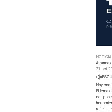
NOTICIA
Arranca 
21 oct 2
ESC
Hoy comi
El lema e
equipos d
herramien
reflejan 