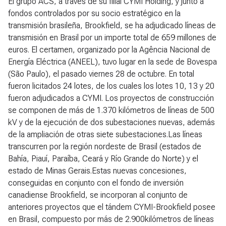
El grupo ACS, a través de su filial CYMI Holding, y junto a
fondos controlados por su socio estratégico en la
transmisión brasileña, Brookfield, se ha adjudicado líneas de
transmisión en Brasil por un importe total de 659 millones de
euros. El certamen, organizado por la Agência Nacional de
Energía Eléctrica (ANEEL), tuvo lugar en la sede de Bovespa
(São Paulo), el pasado viernes 28 de octubre. En total
fueron licitados 24 lotes, de los cuales los lotes 10, 13 y 20
fueron adjudicados a CYMI. Los proyectos de construcción
se componen de más de 1.370 kilómetros de líneas de 500
kV y de la ejecución de dos subestaciones nuevas, además
de la ampliación de otras siete subestaciones.Las líneas
transcurren por la región nordeste de Brasil (estados de
Bahía, Piauí, Paraíba, Ceará y Río Grande do Norte) y el
estado de Minas Gerais.Estas nuevas concesiones,
conseguidas en conjunto con el fondo de inversión
canadiense Brookfield, se incorporan al conjunto de
anteriores proyectos que el tándem CYMI-Brookfield posee
en Brasil, compuesto por más de 2.900kilómetros de líneas