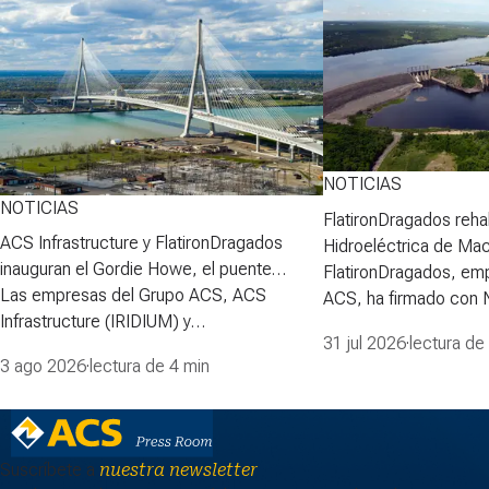
NOTICIAS
NOTICIAS
FlatironDragados rehab
ACS Infrastructure y FlatironDragados
Hidroeléctrica de Ma
inauguran el Gordie Howe, el puente
FlatironDragados, em
atirantado más largo de Norteamérica
Las empresas del Grupo ACS, ACS
ACS, ha firmado con
Infrastructure (IRIDIUM) y
Power Corporation (N
31 jul 2026
·
lectura de
FlatironDragados, celebraron esta semana
para desarrollar la pri
3 ago 2026
·
lectura de 4 min
la inauguraci&oacute;n del Puente
proyecto de rehabilita
Internacional Gordie Howe, el puente
Hidroeléctrica de Ma
atirantado m&aacute;s largo de
lidera la Asociación pa
Norteam&eacute;rica, que cruza el
de Mactaquac, integ
Suscríbete a
nuestra newsletter
r&iacute;o Detroit y conecta las ciudades