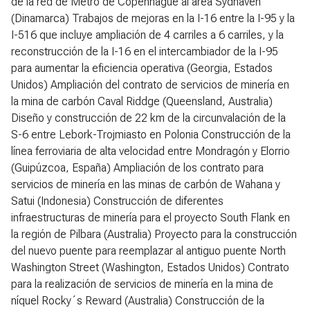
de la red de Metro de Copenhague al área Sydhaven
(Dinamarca) Trabajos de mejoras en la I-16 entre la I-95 y la
I-516 que incluye ampliación de 4 carriles a 6 carriles, y la
reconstrucción de la I-16 en el intercambiador de la I-95
para aumentar la eficiencia operativa (Georgia, Estados
Unidos) Ampliación del contrato de servicios de minería en
la mina de carbón Caval Riddge (Queensland, Australia)
Diseño y construcción de 22 km de la circunvalación de la
S-6 entre Lebork-Trojmiasto en Polonia Construcción de la
línea ferroviaria de alta velocidad entre Mondragón y Elorrio
(Guipúzcoa, España) Ampliación de los contrato para
servicios de minería en las minas de carbón de Wahana y
Satui (Indonesia) Construcción de diferentes
infraestructuras de minería para el proyecto South Flank en
la región de Pilbara (Australia) Proyecto para la construcción
del nuevo puente para reemplazar al antiguo puente North
Washington Street (Washington, Estados Unidos) Contrato
para la realización de servicios de minería en la mina de
níquel Rocky´s Reward (Australia) Construcción de la