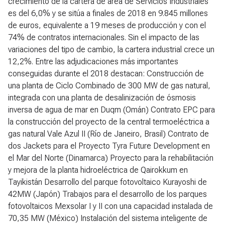
crecimiento de la cartera de área de Servicios Industriales
es del 6,0% y se sitúa a finales de 2018 en 9.845 millones
de euros, equivalente a 19 meses de producción y con el
74% de contratos internacionales. Sin el impacto de las
variaciones del tipo de cambio, la cartera industrial crece un
12,2%. Entre las adjudicaciones más importantes
conseguidas durante el 2018 destacan: Construcción de
una planta de Ciclo Combinado de 300 MW de gas natural,
integrada con una planta de desalinización de ósmosis
inversa de agua de mar en Duqm (Omán) Contrato EPC para
la construcción del proyecto de la central termoeléctrica a
gas natural Vale Azul II (Río de Janeiro, Brasil) Contrato de
dos Jackets para el Proyecto Tyra Future Development en
el Mar del Norte (Dinamarca) Proyecto para la rehabilitación
y mejora de la planta hidroeléctrica de Qairokkum en
Tayikistán Desarrollo del parque fotovoltaico Kurayoshi de
42MW (Japón) Trabajos para el desarrollo de los parques
fotovoltaicos Mexsolar I y II con una capacidad instalada de
70,35 MW (México) Instalación del sistema inteligente de