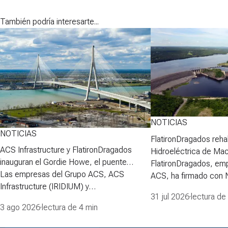
También podría interesarte...
NOTICIAS
NOTICIAS
FlatironDragados rehab
ACS Infrastructure y FlatironDragados
Hidroeléctrica de Ma
inauguran el Gordie Howe, el puente
FlatironDragados, em
atirantado más largo de Norteamérica
Las empresas del Grupo ACS, ACS
ACS, ha firmado con
Infrastructure (IRIDIUM) y
Power Corporation (N
31 jul 2026
·
lectura de
FlatironDragados, celebraron esta semana
para desarrollar la pri
3 ago 2026
·
lectura de 4 min
la inauguraci&oacute;n del Puente
proyecto de rehabilita
Internacional Gordie Howe, el puente
Hidroeléctrica de Ma