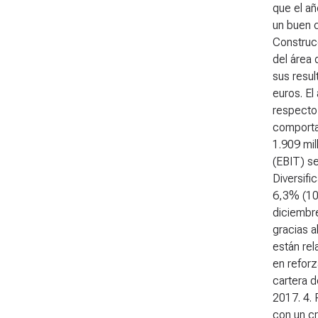
que el añ
un buen 
Construcc
del área
sus resul
euros. El
respecto 
comporta
1.909 mil
(EBIT) se
Diversifi
6,3% (10
diciembr
gracias a
están rel
en reforz
cartera d
2017. 4.
con un cr