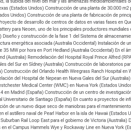
, la subida del nivel del mar y las amenazas medioambientales de
exas (Estados Unidos) Construcción de una planta de 30.000 m2 p
ados Unidos) Construcción de una planta de fabricación de princ
royecto de desarrollo de centros de datos en varias fases en Que
ttery para Neoen, uno de los principales productores mundiales 
ia) Diseño y construcción de la fase 1 del Sistema de almacenam
uctura energética asociada (Australia Occidental) Instalación de
e 35 MW por hora en Port Hedland (Australia Occidental)
En el ám
d (Australia) Remodelación del Hospital Royal Prince Alfred (RP
es del Sur en Sídney (Australia) Construcción de laboratorios par
a) Construcción del Orlando Health Wiregrass Ranch Hospital en 
lación del Hospital de Nepean en Nueva Gales del Sur (Australia) 
estchester Medical Center (WMC) en Nueva York (Estados Unidos)
a 4 en Madrid (España) Construcción de un centro de investigaci
al Universitario de Santiago (España)
En cuanto a proyectos de infr
ión de un nuevo dique seco de maniobras para el mantenimiento y
en el astillero naval de Pearl Harbor en la isla de Hawaii (Estados
Suburban Rail Loop East para el gobierno de Victoria (Australia) D
s en el Campus Hammels Wye y Rockaway Line en Nueva York (Esta