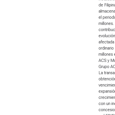
de Filipi
almacena
el period
millones.
contribuc
evolución
afectada 
ordinario
millones 
ACS y Mun
Grupo ACS
La transa
obtenció
vencimien
expansió
crecimien
con un in
concesion