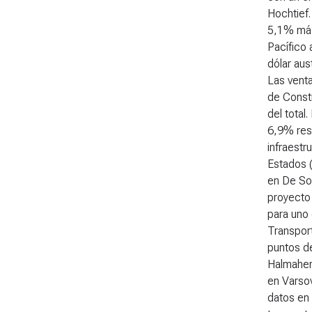
Hochtief.
5,1% más 
Pacífico 
dólar aus
Las venta
de Const
del total
6,9% res
infraestr
Estados (
en De Sot
proyecto 
para uno 
Transport
puntos de
Halmaher
en Varso
datos en 