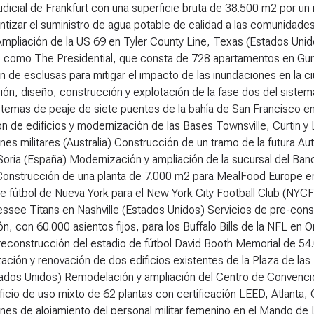
dicial de Frankfurt con una superficie bruta de 38.500 m2 por un
ntizar el suministro de agua potable de calidad a las comunidades
mpliación de la US 69 en Tyler County Line, Texas (Estados Unid
 como The Presidential, que consta de 728 apartamentos en Gur
ón de esclusas para mitigar el impacto de las inundaciones en l
ión, diseño, construcción y explotación de la fase dos del siste
stemas de peaje de siete puentes de la bahía de San Francisco en 
n de edificios y modernización de las Bases Townsville, Curtin y 
ones militares (Australia) Construcción de un tramo de la futura Au
ria (España) Modernización y ampliación de la sucursal del Banc
Construcción de una planta de 7.000 m2 para MealFood Europe en
e fútbol de Nueva York para el New York City Football Club (NYC
ssee Titans en Nashville (Estados Unidos) Servicios de pre-cons
n, con 60.000 asientos fijos, para los Buffalo Bills de la NFL en
 reconstrucción del estadio de fútbol David Booth Memorial de 5
ción y renovación de dos edificios existentes de la Plaza de la
tados Unidos) Remodelación y ampliación del Centro de Convenci
ficio de uso mixto de 62 plantas con certificación LEED, Atlanta
iones de alojamiento del personal militar femenino en el Mando 