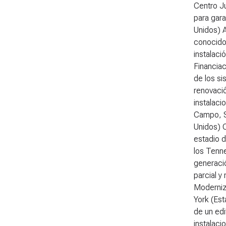
Centro Ju
para gara
Unidos) A
conocido
instalaci
Financiac
de los si
renovació
instalaci
Campo, So
Unidos) 
estadio d
los Tenne
generació
parcial y
Moderniza
York (Es
de un edi
instalac