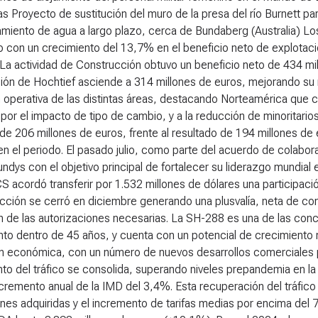
nas Proyecto de sustitución del muro de la presa del río Burnett pa
miento de agua a largo plazo, cerca de Bundaberg (Australia) Lo
o con un crecimiento del 13,7% en el beneficio neto de explotac
 La actividad de Construcción obtuvo un beneficio neto de 434 mi
ión de Hochtief asciende a 314 millones de euros, mejorando su 
 operativa de las distintas áreas, destacando Norteamérica que 
por el impacto de tipo de cambio, y a la reducción de minoritario
 de 206 millones de euros, frente al resultado de 194 millones de
en el periodo. El pasado julio, como parte del acuerdo de colabor
dys con el objetivo principal de fortalecer su liderazgo mundial 
 acordó transferir por 1.532 millones de dólares una participaci
cción se cerró en diciembre generando una plusvalía, neta de co
n de las autorizaciones necesarias. La SH-288 es una de las co
to dentro de 45 años, y cuenta con un potencial de crecimiento m
n económica, con un número de nuevos desarrollos comerciales 
to del tráfico se consolida, superando niveles prepandemia en la 
cremento anual de la IMD del 3,4%. Esta recuperación del tráfico 
es adquiridas y el incremento de tarifas medias por encima del 