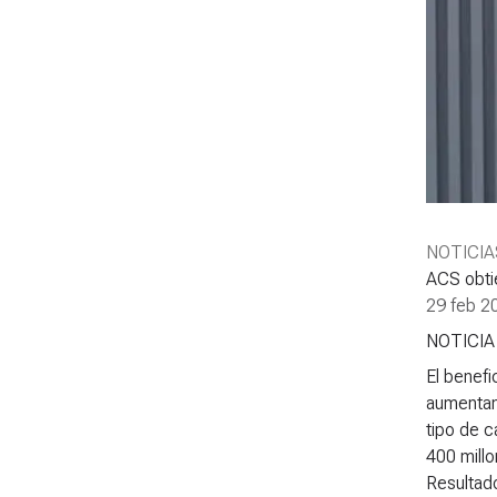
NOTICIA
ACS obti
29 feb 2
NOTICI
El benefi
aumentan
tipo de 
400 mill
Resultad