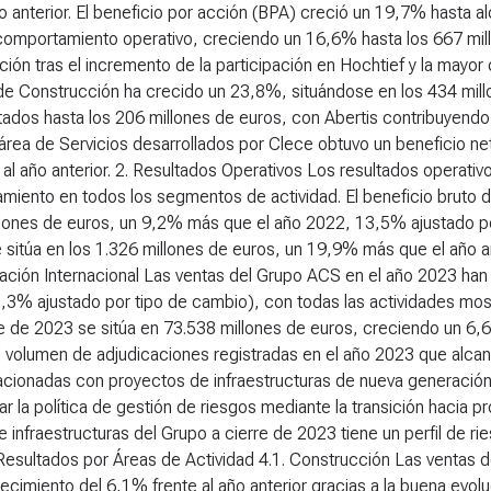
o anterior. El beneficio por acción (BPA) creció un 19,7% hasta a
comportamiento operativo, creciendo un 16,6% hasta los 667 mill
ión tras el incremento de la participación en Hochtief y la mayor 
 de Construcción ha crecido un 23,8%, situándose en los 434 mil
tados hasta los 206 millones de euros, con Abertis contribuyendo
 área de Servicios desarrollados por Clece obtuvo un beneficio 
al año anterior. 2. Resultados Operativos Los resultados operati
miento en todos los segmentos de actividad. El beneficio bruto 
lones de euros, un 9,2% más que el año 2022, 13,5% ajustado por
 sitúa en los 1.326 millones de euros, un 19,9% más que el año a
cación Internacional Las ventas del Grupo ACS en el año 2023 ha
,3% ajustado por tipo de cambio), con todas las actividades mos
e de 2023 se sitúa en 73.538 millones de euros, creciendo un 6,
l volumen de adjudicaciones registradas en el año 2023 que alca
acionadas con proyectos de infraestructuras de nueva generación
ar la política de gestión de riesgos mediante la transición hacia 
e infraestructuras del Grupo a cierre de 2023 tiene un perfil d
 Resultados por Áreas de Actividad
4.1. Construcción
Las ventas d
ecimiento del 6,1% frente al año anterior gracias a la buena evo