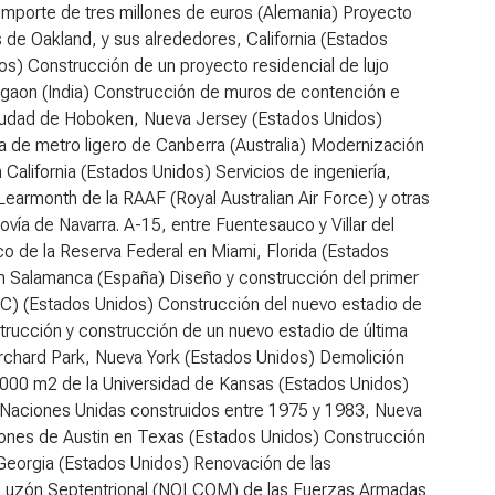
 importe de tres millones de euros (Alemania) Proyecto
 de Oakland, y sus alrededores, California (Estados
os) Construcción de un proyecto residencial de lujo
gaon (India) Construcción de muros de contención e
a ciudad de Hoboken, Nueva Jersey (Estados Unidos)
ma de metro ligero de Canberra (Australia) Modernización
California (Estados Unidos) Servicios de ingeniería,
Learmonth de la RAAF (Royal Australian Air Force) y otras
tovía de Navarra. A-15, entre Fuentesauco y Villar del
o de la Reserva Federal en Miami, Florida (Estados
 Salamanca (España) Diseño y construcción del primer
FC) (Estados Unidos) Construcción del nuevo estadio de
trucción y construcción de un nuevo estadio de última
 Orchard Park, Nueva York (Estados Unidos) Demolición
4.000 m2 de la Universidad de Kansas (Estados Unidos)
s Naciones Unidas construidos entre 1975 y 1983, Nueva
ones de Austin en Texas (Estados Unidos) Construcción
, Georgia (Estados Unidos) Renovación de las
de Luzón Septentrional (NOLCOM) de las Fuerzas Armadas