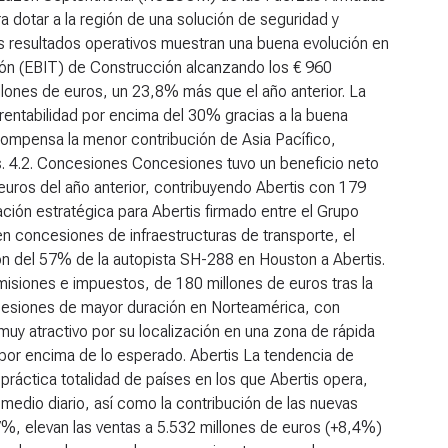
ra dotar a la región de una solución de seguridad y
s resultados operativos muestran una buena evolución en
ión (EBIT) de Construcción alcanzando los € 960
llones de euros, un 23,8% más que el año anterior. La
rentabilidad por encima del 30% gracias a la buena
compensa la menor contribución de Asia Pacífico,
s.
4.2. Concesiones
Concesiones tuvo un beneficio neto
 euros del año anterior, contribuyendo Abertis con 179
ación estratégica para Abertis firmado entre el Grupo
en concesiones de infraestructuras de transporte, el
ón del 57% de la autopista SH-288 en Houston a Abertis.
misiones e impuestos, de 180 millones de euros tras la
ncesiones de mayor duración en Norteamérica, con
uy atractivo por su localización en una zona de rápida
por encima de lo esperado.
Abertis
La tendencia de
práctica totalidad de países en los que Abertis opera,
medio diario, así como la contribución de las nuevas
7%, elevan las ventas a 5.532 millones de euros (+8,4%)