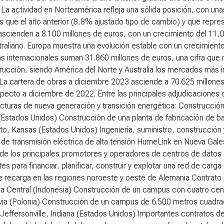
 La actividad en Norteamérica refleja una sólida posición, con un
que el año anterior (8,8% ajustado tipo de cambio) y que repres
ascienden a 8.100 millones de euros, con un crecimiento del 11,
traliano. Europa muestra una evolución estable con un crecimient
s internacionales suman 31.860 millones de euros, una cifra que r
rucción, siendo América del Norte y Australia los mercados más 
. La cartera de obras a diciembre 2023 asciende a 70.625 millone
pecto a diciembre de 2022. Entre las principales adjudicaciones
ucturas de nueva generación y transición energética:
Construcción 
Estados Unidos) Construcción de una planta de fabricación de ba
o, Kansas (Estados Unidos) Ingeniería, suministro, construcción y
de transmisión eléctrica de alta tensión HumeLink en Nueva Gales
de los principales promotores y operadores de centros de datos 
es para financiar, planificar, construir y explotar una red de carg
 recarga en las regiones noroeste y oeste de Alemania Contrato p
a Central (Indonesia) Construcción de un campus con cuatro ce
via (Polonia) Construcción de un campus de 6.500 metros cuadrad
Jeffersonville, Indiana (Estados Unidos) Importantes contratos de