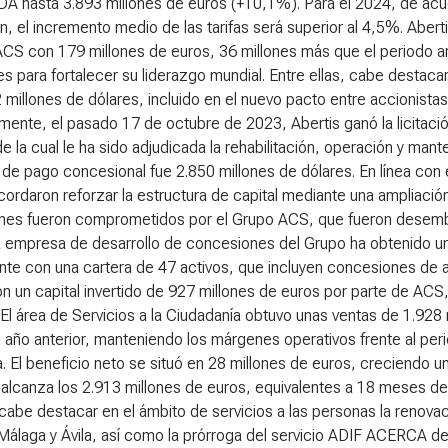
TDA hasta 3.893 millones de euros (+10,1%). Para el 2024, de ac
, el incremento medio de las tarifas será superior al 4,5%. Aber
CS con 179 millones de euros, 36 millones más que el periodo ante
es para fortalecer su liderazgo mundial. Entre ellas, cabe desta
 millones de dólares, incluido en el nuevo pacto entre accionist
mente, el pasado 17 de octubre de 2023, Abertis ganó la licitaci
de la cual le ha sido adjudicada la rehabilitación, operación y ma
 de pago concesional fue 2.850 millones de dólares. En línea con 
cordaron reforzar la estructura de capital mediante una ampliació
ones fueron comprometidos por el Grupo ACS, que fueron desemb
la empresa de desarrollo de concesiones del Grupo ha obtenido un
te con una cartera de 47 activos, que incluyen concesiones de aut
on un capital invertido de 927 millones de euros por parte de AC
El área de Servicios a la Ciudadanía obtuvo unas ventas de 1.92
l año anterior, manteniendo los márgenes operativos frente al pe
 El beneficio neto se situó en 28 millones de euros, creciendo un
 alcanza los 2.913 millones de euros, equivalentes a 18 meses de 
cabe destacar en el ámbito de servicios a las personas la renovac
Málaga y Ávila, así como la prórroga del servicio ADIF ACERCA d