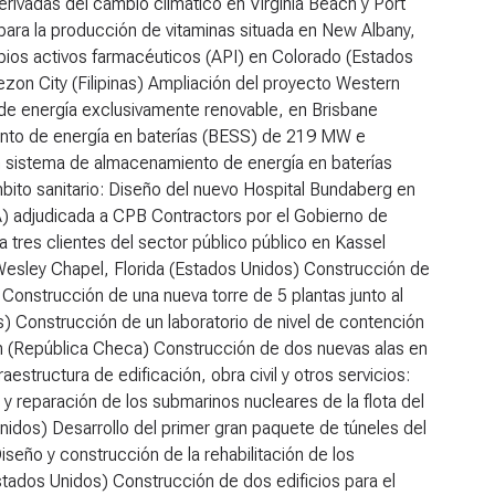
rivadas del cambio climático en Virginia Beach y Port
ara la producción de vitaminas situada en New Albany,
ipios activos farmacéuticos (API) en Colorado (Estados
zon City (Filipinas) Ampliación del proyecto Western
de energía exclusivamente renovable, en Brisbane
iento de energía en baterías (BESS) de 219 MW e
 un sistema de almacenamiento de energía en baterías
bito sanitario:
Diseño del nuevo Hospital Bundaberg en
A) adjudicada a CPB Contractors por el Gobierno de
a tres clientes del sector público público en Kassel
Wesley Chapel, Florida (Estados Unidos) Construcción de
Construcción de una nueva torre de 5 plantas junto al
 Construcción de un laboratorio de nivel de contención
ón (República Checa) Construcción de dos nuevas alas en
aestructura de edificación, obra civil y otros servicios:
 reparación de los submarinos nucleares de la flota del
 Unidos) Desarrollo del primer gran paquete de túneles del
iseño y construcción de la rehabilitación de los
dos Unidos) Construcción de dos edificios para el