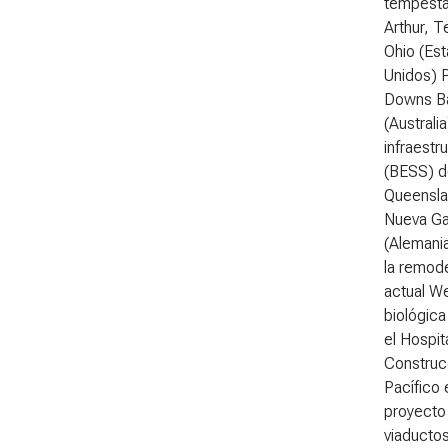
tempestad
Arthur, T
Ohio (Est
Unidos) P
Downs Ba
(Austral
infraestr
(BESS) d
Queenslan
Nueva Gal
(Alemani
la remode
actual W
biológic
el Hospit
Construcc
Pacífico 
proyecto 
viaducto