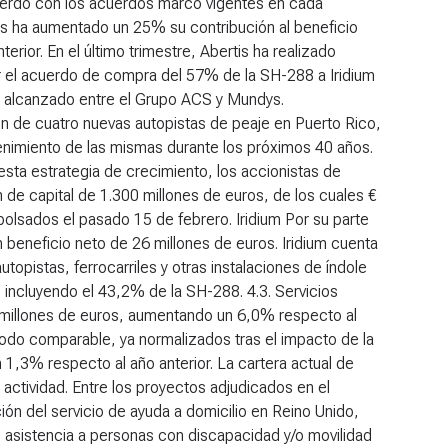
uerdo con los acuerdos marco vigentes en cada
tis ha aumentado un 25% su contribución al beneficio
rior. En el último trimestre, Abertis ha realizado
car el acuerdo de compra del 57% de la SH-288 a Iridium
as alcanzado entre el Grupo ACS y Mundys.
ón de cuatro nuevas autopistas de peaje en Puerto Rico,
ntenimiento de las mismas durante los próximos 40 años.
esta estrategia de crecimiento, los accionistas de
n de capital de 1.300 millones de euros, de los cuales €
olsados el pasado 15 de febrero.
Iridium
Por su parte
 beneficio neto de 26 millones de euros. Iridium cuenta
opistas, ferrocarriles y otras instalaciones de índole
S, incluyendo el 43,2% de la SH-288.
4.3. Servicios
8 millones de euros, aumentando un 6,0% respecto al
riodo comparable, ya normalizados tras el impacto de la
 1,3% respecto al año anterior. La cartera actual de
actividad. Entre los proyectos adjudicados en el
ión del servicio de ayuda a domicilio en Reino Unido,
e asistencia a personas con discapacidad y/o movilidad