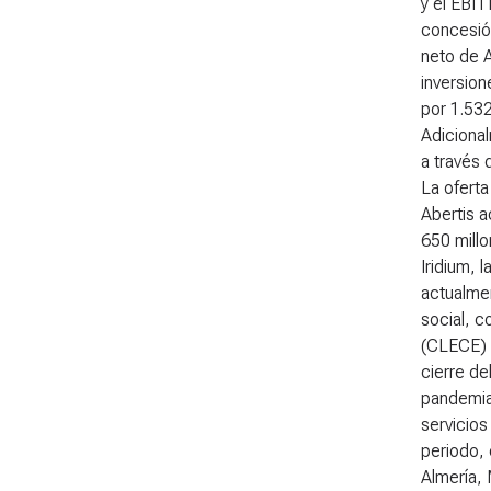
y el EBI
concesión
neto de A
inversion
por 1.532
Adicional
a través 
La oferta
Abertis a
650 mill
Iridium, 
actualmen
social, c
(CLECE)
cierre de
pandemia.
servicios
periodo, 
Almería, 