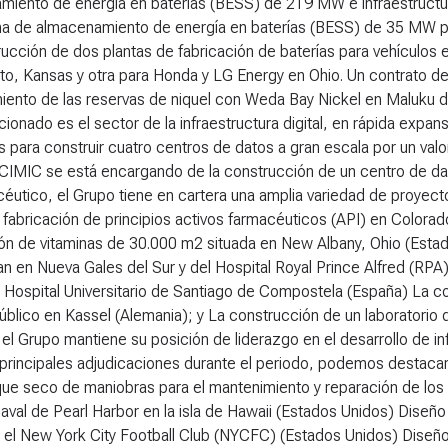
miento de energía en baterías (BESS) de 219 MW e infraestructur
ma de almacenamiento de energía en baterías (BESS) de 35 MW po
ucción de dos plantas de fabricación de baterías para vehículos
o, Kansas y otra para Honda y LG Energy en Ohio. Un contrato de c
ento de las reservas de niquel con Weda Bay Nickel en Maluku del
cionado es el sector de la infraestructura digital, en rápida expa
 para construir cuatro centros de datos a gran escala por un val
CIMIC se está encargando de la construcción de un centro de dat
éutico, el Grupo tiene en cartera una amplia variedad de proyec
 fabricación de principios activos farmacéuticos (API) en Colora
ón de vitaminas de 30.000 m2 situada en New Albany, Ohio (Estad
 en Nueva Gales del Sur y del Hospital Royal Prince Alfred (RPA
l Hospital Universitario de Santiago de Compostela (España) La co
úblico en Kassel (Alemania); y La construcción de un laboratorio 
l Grupo mantiene su posición de liderazgo en el desarrollo de infr
 principales adjudicaciones durante el periodo, podemos destacar
ue seco de maniobras para el mantenimiento y reparación de los s
 naval de Pearl Harbor en la isla de Hawaii (Estados Unidos) Diseñ
 el New York City Football Club (NYCFC) (Estados Unidos) Diseño 