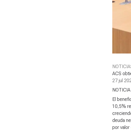
NOTICIA
ACS obti
27 jul 20
NOTICI
El benef
10,5% re
creciend
deuda net
por valor