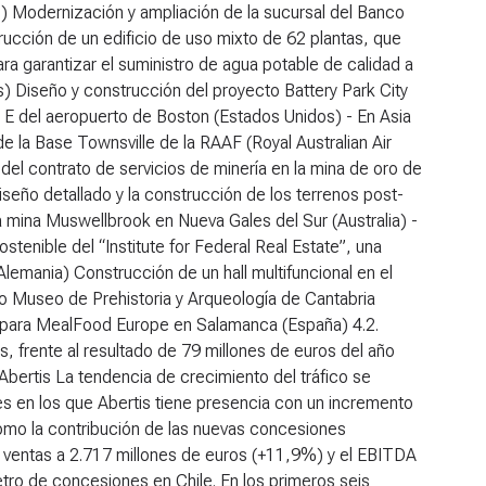
Modernización y ampliación de la sucursal del Banco
rucción de un edificio de uso mixto de 62 plantas, que
ra garantizar el suministro de agua potable de calidad a
) Diseño y construcción del proyecto Battery Park City
l E del aeropuerto de Boston (Estados Unidos) - En Asia
de la Base Townsville de la RAAF (Royal Australian Air
 del contrato de servicios de minería en la mina de oro de
iseño detallado y la construcción de los terrenos post-
 mina Muswellbrook en Nueva Gales del Sur (Australia) -
enible del “Institute for Federal Real Estate”, una
Alemania) Construcción de un hall multifuncional en el
 Museo de Prehistoria y Arqueología de Cantabria
2 para MealFood Europe en Salamanca (España)
4.2.
 frente al resultado de 79 millones de euros del año
Abertis
La tendencia de crecimiento del tráfico se
es en los que Abertis tiene presencia con un incremento
 como la contribución de las nuevas concesiones
s ventas a 2.717 millones de euros (+11,9%) y el EBITDA
ro de concesiones en Chile. En los primeros seis