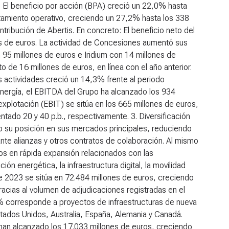
 El beneficio por acción (BPA) creció un 22,0% hasta
rtamiento operativo, creciendo un 27,2% hasta los 338
tribución de Abertis. En concreto: El beneficio neto del
s de euros. La actividad de Concesiones aumentó sus
 95 millones de euros e Iridium con 14 millones de
o de 16 millones de euros, en línea con el año anterior.
s actividades creció un 14,3% frente al periodo
energía, el EBITDA del Grupo ha alcanzado los 934
explotación (EBIT) se sitúa en los 665 millones de euros,
tado 20 y 40 p.b., respectivamente.
3. Diversificación
o su posición en sus mercados principales, reduciendo
ante alianzas y otros contratos de colaboración. Al mismo
s en rápida expansión relacionados con las
ón energética, la infraestructura digital, la movilidad
 de 2023 se sitúa en 72.484 millones de euros, creciendo
cias al volumen de adjudicaciones registradas en el
% corresponde a proyectos de infraestructuras de nueva
tados Unidos, Australia, España, Alemania y Canadá.
han alcanzado los 17.033 millones de euros, creciendo