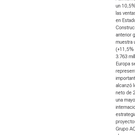
un 10,5% 
las vent
en Estad
Construc
anterior 
muestra u
(+11,5% a
3.763 mil
Europa se
represent
important
alcanzó l
neto de 2
una mayo
internaci
estrateg
proyectos
Grupo ACS