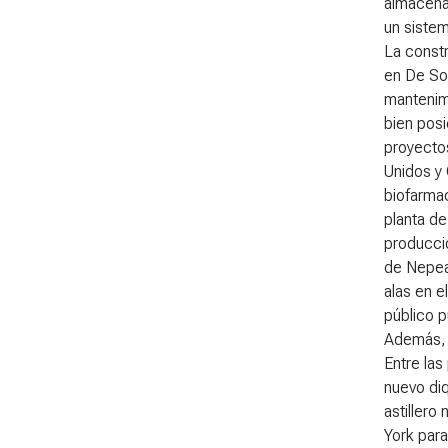
almacena
un siste
La constr
en De Sot
mantenimi
bien posi
proyectos
Unidos y 
biofarmac
planta de
producci
de Nepean
alas en e
público p
Además, e
Entre las
nuevo diq
astillero
York para