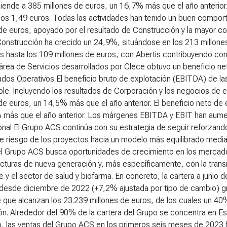
ende a 385 millones de euros, un 16,7% más que el año anterior.
 los 1,49 euros. Todas las actividades han tenido un buen compo
de euros, apoyado por el resultado de Construcción y la mayor con
Construcción ha crecido un 24,9%, situándose en los 213 millone
s hasta los 109 millones de euros, con Abertis contribuyendo con
 área de Servicios desarrollados por Clece obtuvo un beneficio net
tados Operativos
El beneficio bruto de explotación (EBITDA) de la
le. Incluyendo los resultados de Corporación y los negocios de 
de euros, un 14,5% más que el año anterior. El beneficio neto de 
 más que el año anterior. Los márgenes EBITDA y EBIT han aumen
onal
El Grupo ACS continúa con su estrategia de seguir reforzand
 de riesgo de los proyectos hacia un modelo más equilibrado medi
el Grupo ACS busca oportunidades de crecimiento en los mercado
ucturas de nueva generación y, más específicamente, con la transici
e y el sector de salud y biofarma. En concreto, la cartera a junio
desde diciembre de 2022 (+7,2% ajustada por tipo de cambio) gra
 que alcanzan los 23.239 millones de euros, de los cuales un 40
n. Alrededor del 90% de la cartera del Grupo se concentra en Es
, las ventas del Grupo ACS en los primeros seis meses de 2023 