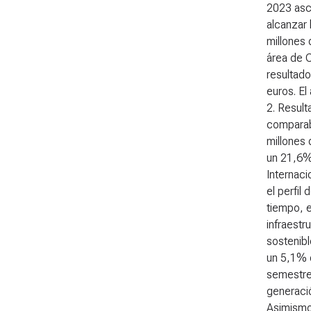
2023 asci
alcanzar
millones 
área de 
resultado
euros. El
2. Resul
comparab
millones 
un 21,6%
Internaci
el perfil
tiempo, 
infraestr
sostenibl
un 5,1% 
semestre
generació
Asimismo