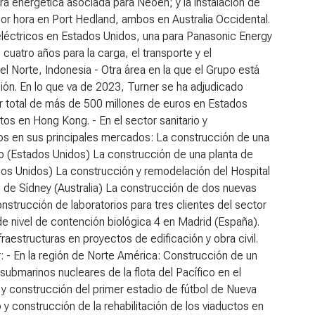
a energética asociada para Neoen; y la instalación de
r hora en Port Hedland, ambos en Australia Occidental.
 eléctricos en Estados Unidos, una para Panasonic Energy
uatro años para la carga, el transporte y el
 Norte, Indonesia - Otra área en la que el Grupo está
nsión. En lo que va de 2023, Turner se ha adjudicado
or total de más de 500 millones de euros en Estados
os en Hong Kong. - En el sector sanitario y
tos en sus principales mercados: La construcción de una
do (Estados Unidos) La construcción de una planta de
os Unidos) La construcción y remodelación del Hospital
) de Sídney (Australia) La construcción de dos nuevas
nstrucción de laboratorios para tres clientes del sector
de nivel de contención biológica 4 en Madrid (España).
aestructuras en proyectos de edificación y obra civil.
: - En la región de Norte América: Construcción de un
ubmarinos nucleares de la flota del Pacífico en el
o y construcción del primer estadio de fútbol de Nueva
y construcción de la rehabilitación de los viaductos en