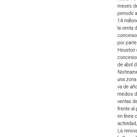
meses de
periodo a
14 millon
la venta 
concesion
por parte
Houston 
concesion
de abril 
Norteamér
una zona
va de año
medios di
ventas d
frente al
en línea 
actividad
La renova