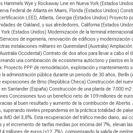
s Hammels Wye y Rockaway Line en Nueva York (Estados Unidos) 
erva Federal de Atlanta en Miami, Florida (Estados Unidos) Const
certificación LEED, Atlanta, Georgia (Estados Unidos) Proyecto pa
idades de Oakland, y sus alrededores, California (Estados Unidos
York (Estados Unidos) Modernización de la terminal internaciona
 Servicios de ingeniería, renovación de edificios y modernización 
otras instalaciones militares en Queensland (Australia) Ampliación
Australia Occidental) Contrato de dos años para llevar a cabo el d
 creando una combinación de ecosistema autóctono y pastos en la
: Proyecto PPP de remodelación, explotación y mantenimiento sost
e la administración pública durante un periodo de 30 años, Berlín (
e exposiciones de Brno (República Checa) Construcción del nuevo
en Santander (España) Construcción de una planta de 7.000 m
ones
Concesiones tuvo un beneficio neto de 109 millones de euros,
gracias al buen resultado y aumento de la contribución de Abertis.
, superando niveles prepandemia en la práctica totalidad de país
la IMD del 3,8%. Esta recuperación del tráfico medio diario, así
s y el incremento de tarifas medias por encima del 7%, elevan la
14 millones de euros (+12,7%), compensando la salida de perímet