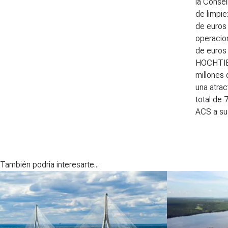
la Consel
de limpie
de euros
operacion
de euros 
HOCHTIEF
millones 
una atrac
total de 
ACS a sus
También podría interesarte...