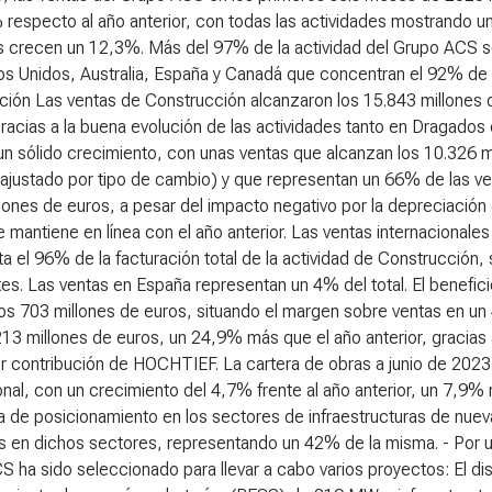
respecto al año anterior, con todas las actividades mostrando u
as crecen un 12,3%. Más del 97% de la actividad del Grupo ACS s
os Unidos, Australia, España y Canadá que concentran el 92% de
ción
Las ventas de Construcción alcanzaron los 15.843 millones d
gracias a la buena evolución de las actividades tanto en Dragado
n sólido crecimiento, con unas ventas que alcanzan los 10.326 m
justado por tipo de cambio) y que representan un 66% de las ven
lones de euros, a pesar del impacto negativo por la depreciación 
 mantiene en línea con el año anterior. Las ventas internacionale
a el 96% de la facturación total de la actividad de Construcción
es. Las ventas en España representan un 4% del total. El benefi
os 703 millones de euros, situando el margen sobre ventas en un
13 millones de euros, un 24,9% más que el año anterior, gracias a
r contribución de HOCHTIEF. La cartera de obras a junio de 2023
onal, con un crecimiento del 4,7% frente al año anterior, un 7,9%
ia de posicionamiento en los sectores de infraestructuras de nu
 en dichos sectores, representando un 42% de la misma. - Por un 
 ha sido seleccionado para llevar a cabo varios proyectos: El di