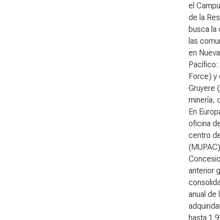
el Campu
de la Res
busca la 
las comun
en Nueva 
Pacífico:
Force) y 
Gruyere (
minería,
En Europa
oficina d
centro d
(MUPAC) 
Concesi
anterior 
consolida
anual de 
adquirida
hasta 1.9