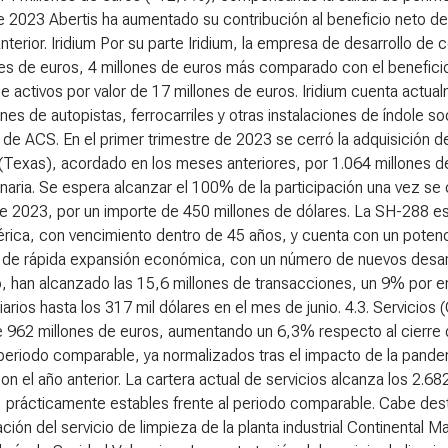
 2023 Abertis ha aumentado su contribución al beneficio neto de
nterior.
Iridium
Por su parte Iridium, la empresa de desarrollo de 
es de euros, 4 millones de euros más comparado con el beneficio or
de activos por valor de 17 millones de euros. Iridium cuenta actua
es de autopistas, ferrocarriles y otras instalaciones de índole soc
 de ACS. En el primer trimestre de 2023 se cerró la adquisición 
(Texas), acordado en los meses anteriores, por 1.064 millones d
aria. Se espera alcanzar el 100% de la participación una vez se
de 2023, por un importe de 450 millones de dólares. La SH-288 e
ica, con vencimiento dentro de 45 años, y cuenta con un potenci
 de rápida expansión económica, con un número de nuevos desarr
, han alcanzado las 15,6 millones de transacciones, un 9% por en
arios hasta los 317 mil dólares en el mes de junio.
4.3. Servicios
e 962 millones de euros, aumentando un 6,3% respecto al cierre 
 periodo comparable, ya normalizados tras el impacto de la pandem
con el año anterior. La cartera actual de servicios alcanza los 2.
, prácticamente estables frente al periodo comparable. Cabe des
ción del servicio de limpieza de la planta industrial Continental 