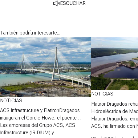
ESCUCHAR
También podría interesarte...
NOTICIAS
NOTICIAS
FlatironDragados rehab
ACS Infrastructure y FlatironDragados
Hidroeléctrica de Ma
inauguran el Gordie Howe, el puente
FlatironDragados, em
atirantado más largo de Norteamérica
Las empresas del Grupo ACS, ACS
ACS, ha firmado con
Infrastructure (IRIDIUM) y
Power Corporation (N