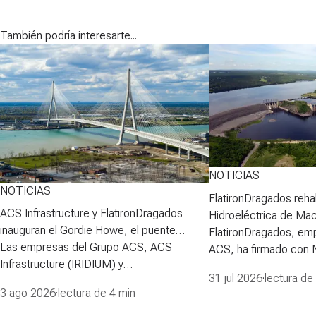
También podría interesarte...
NOTICIAS
NOTICIAS
FlatironDragados rehab
ACS Infrastructure y FlatironDragados
Hidroeléctrica de Ma
inauguran el Gordie Howe, el puente
FlatironDragados, em
atirantado más largo de Norteamérica
Las empresas del Grupo ACS, ACS
ACS, ha firmado con
Infrastructure (IRIDIUM) y
Power Corporation (N
31 jul 2026
·
lectura de
FlatironDragados, celebraron esta semana
para desarrollar la pri
3 ago 2026
·
lectura de 4 min
la inauguraci&oacute;n del Puente
proyecto de rehabilita
Internacional Gordie Howe, el puente