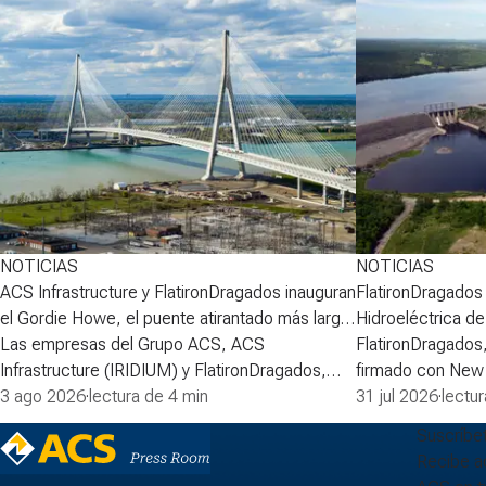
NOTICIAS
NOTICIAS
ACS Infrastructure y FlatironDragados inauguran
FlatironDragados r
el Gordie Howe, el puente atirantado más largo
Hidroeléctrica d
de Norteamérica
Las empresas del Grupo ACS, ACS
FlatironDragados
Infrastructure (IRIDIUM) y FlatironDragados,
firmado con New
celebraron esta semana la inauguraci&oacute;n
3 ago 2026
·
lectura de 4 min
(NB Power) el acu
31 jul 2026
·
lectu
del Puente Internacional Gordie Howe, el
primera fase del 
Suscríbe
puente atirantado m&aacute;s largo de
la Central Hidroe
Recibe ac
Norteam&eacute;rica, que cruza el r&iacute;o
compañía lidera l