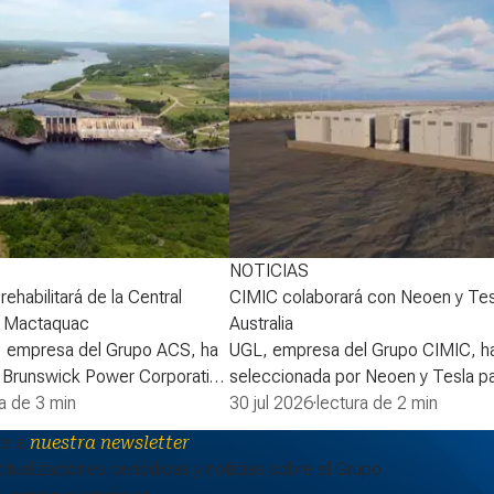
NOTICIAS
ehabilitará de la Central
CIMIC colaborará con Neoen y Tes
e Mactaquac
Australia
, empresa del Grupo ACS, ha
UGL, empresa del Grupo CIMIC, ha
 Brunswick Power Corporation
seleccionada por Neoen y Tesla pa
erdo para desarrollar la
ra de 3 min
la fase 2 de la batería Goyder de 
30 jul 2026
·
lectura de 2 min
proyecto de rehabilitación de
South Australia, ampliando así uno 
te a
nuestra newsletter
léctrica de Mactaquac. La
sistemas de almacenamiento de en
tualizaciones periódicas y noticias sobre el Grupo
a Asociación para la
baterías (BESS, por sus siglas en i