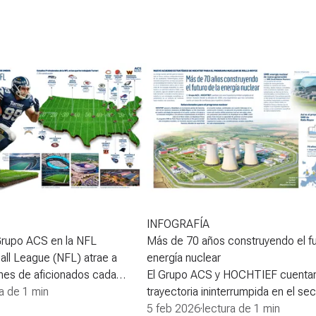
INFOGRAFÍA
rupo ACS en la NFL
Más de 70 años construyendo el fu
all League (NFL) atrae a
energía nuclear
nes de aficionados cada
El Grupo ACS y HOCHTIEF cuenta
porada. Sus estadios
ra de 1 min
trayectoria ininterrumpida en el sec
no audaz, tecnologia de
desde la década de 1950, una exp
5 feb 2026
·
lectura de 1 min