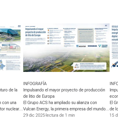
INFOGRAFÍA
INF
turo de la
Impulsando el mayor proyecto de producción
Impu
de litio de Europa
econ
n con una
El Grupo ACS ha ampliado su alianza con
El G
tor nuclear
Vulcan Energy, la primera empresa del mundo
de l
eriencia que
de litio sostenible y energía renovable, y
29 dic 2025
·
lectura de 1 min
solu
15 d