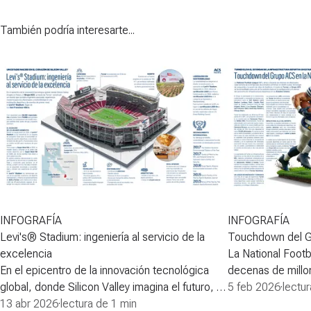
También podría interesarte...
INFOGRAFÍA
INFOGRAFÍA
Levi's® Stadium: ingeniería al servicio de la
Touchdown del G
excelencia
La National Footb
En el epicentro de la innovación tecnológica
decenas de millo
global, donde Silicon Valley imagina el futuro, el
semana de la tem
5 feb 2026
·
lectu
Grupo ACS -a través de Turner- construyó un
13 abr 2026
·
lectura de 1 min
combinan un dise